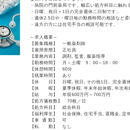
・病院の門前薬局です。幅広い処方科目に触れ
・日曜、祝日＋1日の完全週休二日制です。
・週休2.5日や・曜日毎の勤務時間の相談など
・遠方の方には住宅手当の相談可能です。
～求人概要～
【募集職種】　一般薬剤師
【雇用形態】　正社員
【業務内容】　調剤, 監査, 服薬指導
【勤務時間】　月～土曜　9：00～18：00
【休憩時間】　60分
【残業時間】　あり
【休　　日】　日曜, 祝日, その他1日。完全週
【休　　暇】　夏季休暇, 年末年始休暇, 年次有
【給　　与】　年収600万円～700万円
【処方箋枚数】　70枚／日
【処方科目】　総合科目
【福利厚生】　社会保険, 住宅手当, 退職金, 定
【車  通 勤】　可
【転　　勤】　なし