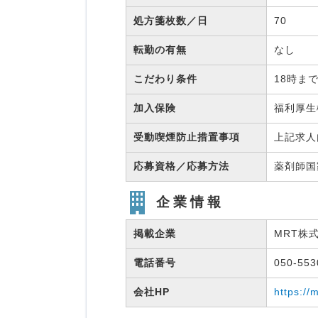
処方箋枚数／日
70
転勤の有無
なし
こだわり条件
18時ま
加入保険
福利厚
受動喫煙防止措置事項
上記求人
応募資格／応募方法
薬剤師
企業情報
掲載企業
MRT株
電話番号
050-55
会社HP
https://