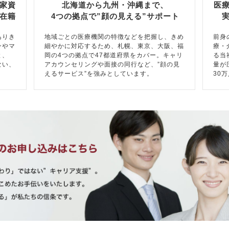
家資
北海道から九州・沖縄まで、
医
在籍
4つの拠点で”顔の見える”サポート
ありき
地域ごとの医療機関の特徴などを把握し、きめ
前身
ンやマ
細やかに対応するため、札幌、東京、大阪、福
療・
と、
岡の4つの拠点で47都道府県をカバー。キャリ
る当
ない、
アカウンセリングや面接の同行など、”顔の見
量が
えるサービス”を強みとしています。
30