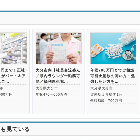
>
万円まで！正社
大分市内【社員交流盛ん
年収700万円までご相談
すがパート＆ア
／県内ラウンダー勤務可
可能★意欲の高い方・勉
もご…
能／福利厚生充…
強したい方を…
市
大分県大分市
大分県大分市
600万円
年収470～680万円
賀来駅より徒歩1分
年収500～700万円
れも見ている