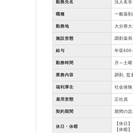
勤務先名
法人名
職種
一般薬
勤務地
大分県大
施設形態
調剤薬
給与
年収600
勤務時間
月～土曜
業務内容
調剤, 監
福利厚生
社会保険
雇用形態
正社員
契約期間
期間の
【休日】
休日・休暇
【休暇】