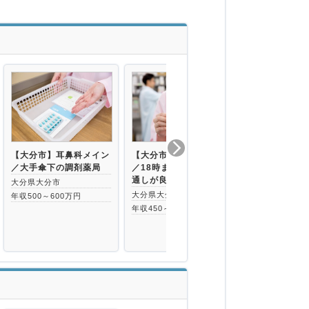
【大分市】耳鼻科メイン
【大分市】総合病院門前
【大分県大分
／大手傘下の調剤薬局
／18時までの営業／風
日110日以上
通しが良く、ア…
万円まで相…
大分県大分市
大分県大分市
大分県大分
年収500～600万円
年収450～600万円
年収400～56