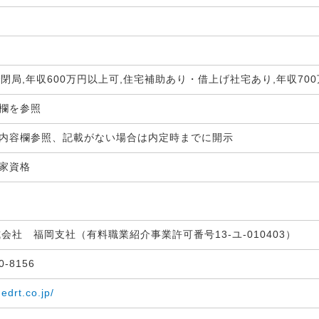
で閉局,年収600万円以上可,住宅補助あり・借上げ社宅あり,年収70
生欄を参照
内容欄参照、記載がない場合は内定時までに開示
国家資格
式会社 福岡支社（有料職業紹介事業許可番号13-ユ-010403）
30-8156
medrt.co.jp/