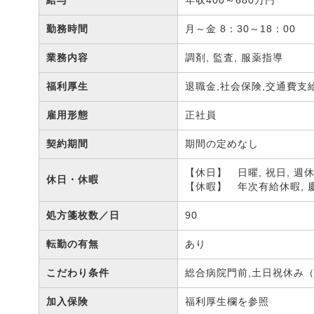
給与
年収400～680万円
勤務時間
月～金 8：30～18：00
業務内容
調剤, 監査, 服薬指導
福利厚生
退職金,社会保険,交通費支
雇用形態
正社員
契約期間
期間の定めなし
【休日】 日曜, 祝日, 週
休日・休暇
【休暇】 年次有給休暇,
処方箋枚数／日
90
転勤の有無
あり
こだわり条件
総合病院門前,土日祝休み（
加入保険
福利厚生欄を参照