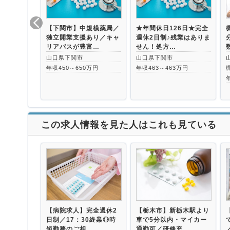
【下関市】中規模薬局／
★年間休日126日★完全
独立開業支援あり／キャ
週休2日制♪残業はありま
リアパスが豊富…
せん！処方…
山口県下関市
山口県下関市
年収450～650万円
年収463～463万円
この求人情報を見た人はこれも見ている
【病院求人】完全週休2
【栃木市】新栃木駅より
日制／17：30終業◎時
車で5分以内・マイカー
短勤務のご相…
通勤可／研修充…