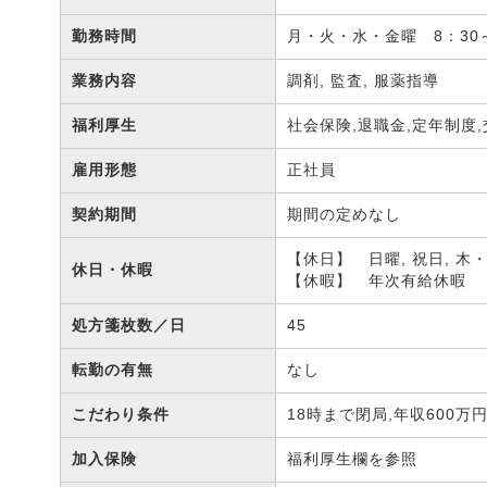
勤務時間
月・火・水・金曜 8：30～
業務内容
調剤, 監査, 服薬指導
福利厚生
社会保険,退職金,定年制度
雇用形態
正社員
契約期間
期間の定めなし
【休日】 日曜, 祝日, 木
休日・休暇
【休暇】 年次有給休暇
処方箋枚数／日
45
転勤の有無
なし
こだわり条件
18時まで閉局,年収600万
加入保険
福利厚生欄を参照