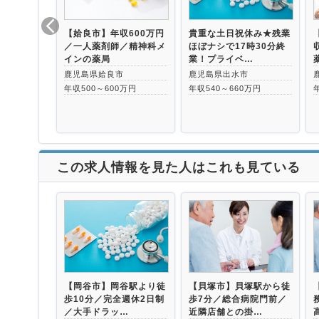
【姶良市】年収600万円
貴重な土日祝休み★残業
／一人薬剤師／精神科メ
ほぼナシで17時30分終
インの薬局
業！プライベ…
鹿児島県姶良市
鹿児島県出水市
年収500～600万円
年収540～660万円
この求人情報を見た人はこれも見ている
【岡谷市】岡谷駅より徒
【貝塚市】貝塚駅から徒
歩10分／完全週休2日制
歩7分／総合病院門前／
／大手ドラッ…
近隣店舗との掛…