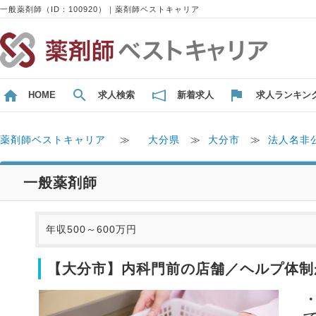
一般薬剤師（ID：100920）｜薬剤師ベストキャリア
HOME
求人検索
新着求人
求人ランキン
薬剤師ベストキャリア
≫
大分県
≫
大分市
≫
法人名非
一般薬剤師
年収500～600万円
【大分市】内科門前の店舗／ヘルプ体制