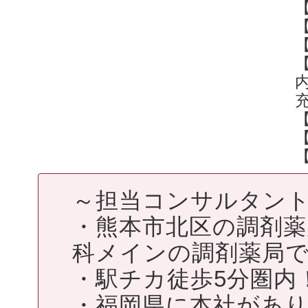
【
～担当コンサルタン
・熊本市北区の調剤薬
科メインの調剤薬局
・駅チカ徒歩5分圏内
・福岡県に本社があ