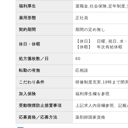
福利厚生
退職金,社会保険,定年制度
雇用形態
正社員
契約期間
期間の定め無し
【休日】 日曜, 祝日, 水
休日・休暇
【休暇】 年次有給休暇
処方箋枚数／日
60
転勤の有無
応相談
こだわり条件
研修制度充実,18時まで閉
加入保険
福利厚生欄を参照
受動喫煙防止措置事項
上記求人内容欄参照、記載
応募資格／応募方法
薬剤師国家資格