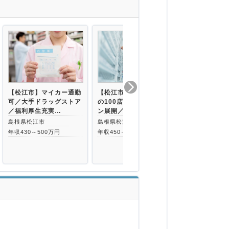
【松江市】マイカー通勤
【松江市】西日本メイン
【松江市】マ
可／大手ドラッグストア
の100店舗前後のチェー
可／大手ドラ
／福利厚生充実…
ン展開／総合…
／福利厚生充
島根県松江市
島根県松江市
島根県松江市
年収430～500万円
年収450～600万円
年収430～50