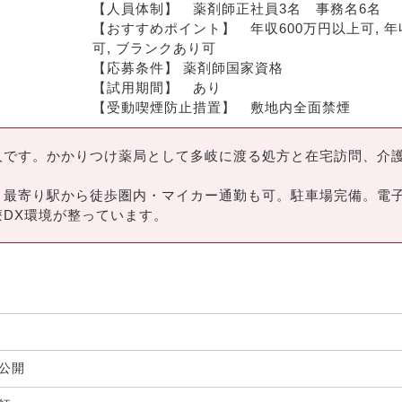
【人員体制】　薬剤師正社員3名　事務名6名
【おすすめポイント】　年収600万円以上可, 年収
可, ブランクあり可
【応募条件】 薬剤師国家資格
【試用期間】　あり
【受動喫煙防止措置】　敷地内全面禁煙
人です。かかりつけ薬局として多岐に渡る処方と在宅訪問、介
。
！最寄り駅から徒歩圏内・マイカー通勤も可。駐車場完備。電
DX環境が整っています。
非公開