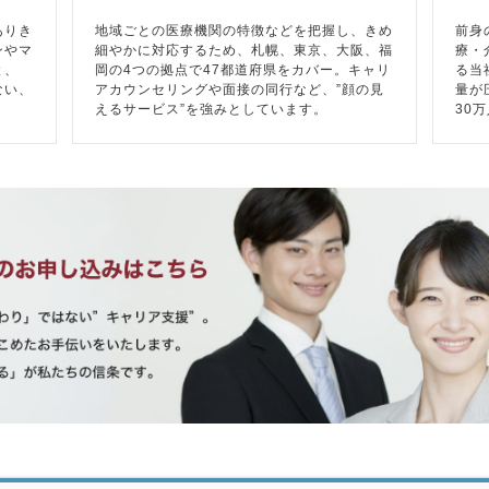
ありき
地域ごとの医療機関の特徴などを把握し、きめ
前身
ンやマ
細やかに対応するため、札幌、東京、大阪、福
療・
と、
岡の4つの拠点で47都道府県をカバー。キャリ
る当
ない、
アカウンセリングや面接の同行など、”顔の見
量が
えるサービス”を強みとしています。
30