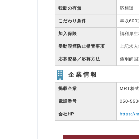
転勤の有無
応相談
こだわり条件
年収60
加入保険
福利厚
受動喫煙防止措置事項
上記求人
応募資格／応募方法
薬剤師
企業情報
掲載企業
MRT株
電話番号
050-55
会社HP
https://