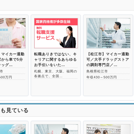
>
】マイカー通勤
転職ありきではない、キ
【松江市】マイカー通勤
駅から車で5分
ャリアに関するあらゆる
可／大手ドラッグストア
ラッグ…
お手伝いをいた…
の調剤専門店／…
市
札幌、東京、大阪、福岡の
島根県松江市
各拠点で、全国…
500万円
年収430～500万円
れも見ている