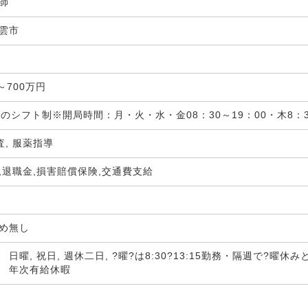
剤師
雲市
局
～700万円
間のシフト制※開局時間：月・火・水・金08：30～19：00・木8：30
査, 服薬指導
,退職金,損害賠償保険,交通費支給
定め無し
日曜, 祝日, 週休二日, ?曜?は8:30?13:15勤務・隔週で?曜休み
 年次有給休暇