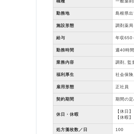
職種
一般薬
勤務地
島根県出
施設形態
調剤薬
給与
年収650
勤務時間
週40時
業務内容
調剤, 監
福利厚生
社会保険
雇用形態
正社員
契約期間
期間の
【休日】 
休日・休暇
【休暇】
処方箋枚数／日
100