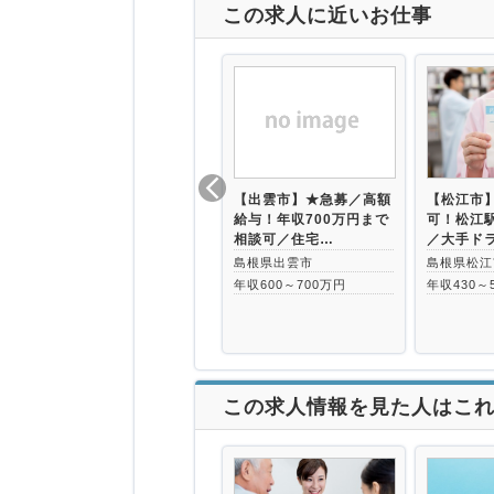
この求人に近いお仕事
【出雲市】★急募／高額
【松江市
給与！年収700万円まで
可！松江
相談可／住宅…
／大手ド
島根県出雲市
島根県松江
年収600～700万円
年収430～
この求人情報を見た人はこ