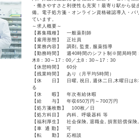
・働きやすさと利便性も充実！最寄り駅から徒
備。電子処方箋・オンライン資格確認導入・バ
ています。
～求人概要～
【募集職種】　一般薬剤師
【雇用形態】　正社員
【業務内容】　調剤, 監査, 服薬指導
【勤務時間】　週40時間のシフト制※開局時間：月
木8：30～17：00／土8：30～17：30
【休憩時間】　60分
【残業時間】　あり（月平均5時間）
【休　　日】　日曜, 祝日, 週休二日,木曜日は8:
る
【休　　暇】　年次有給休暇
【給　　与】　年収650万円～700万円
【処方箋枚数】　100枚／日
【処方科目】　内科、呼吸器科 等
【福利厚生】　社会保険, 退職金, 損害賠償保険
【車  通 勤】　可
【転　　勤】　応相談