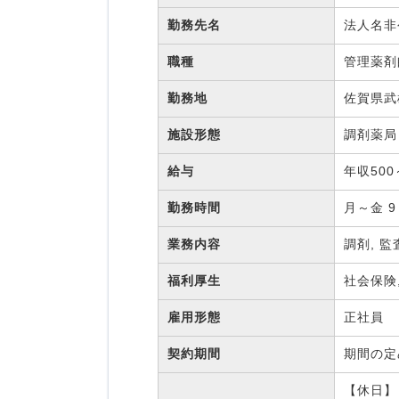
勤務先名
法人名
職種
管理薬
勤務地
佐賀県武
施設形態
調剤薬
給与
年収500
勤務時間
月～金 9
業務内容
調剤, 監
福利厚生
社会保険
雇用形態
正社員
契約期間
期間の
【休日】