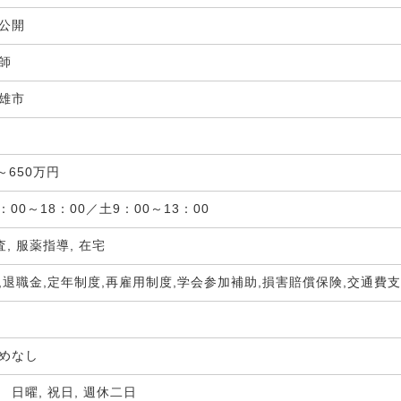
非公開
剤師
雄市
局
～650万円
：00～18：00／土9：00～13：00
査, 服薬指導, 在宅
,退職金,定年制度,再雇用制度,学会参加補助,損害賠償保険,交通費
定めなし
 日曜, 祝日, 週休二日