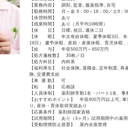
【業務内容】　調剤, 監査, 服薬指導, 在宅
【勤務時間】　月～金 9：00～18：00／土9：00
【休憩時間】　あり
【残業時間】　あり（月平均10時間）
【休　　日】　日曜, 祝日, 週休二日
【休　　暇】　年次有給休暇,  夏季休暇3日、
18日） 慶弔休暇、産前・産後休暇、育児休暇
【給　　与】　年収500万円～650万円
【処方箋枚数】　35枚／日
【処方科目】　内科系
【福利厚生】　社会保険, 退職金, 定年制度, 再
険, 交通費支給
【車  通 勤】　可
【転　　勤】　応相談
【人員体制】　薬剤師常勤1名・パート1名、事
【おすすめポイント】　年収600万円以上可, 車通
り, 産休・育休取得実績あり
【応募条件】 薬剤師国家資格
【試用期間】　あり（3ヶ月）試用期間中の雇
【受動喫煙防止措置】　屋内全面禁煙