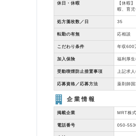
休日・休暇
【休暇】
暇、育児
処方箋枚数／日
35
転勤の有無
応相談
こだわり条件
年収60
加入保険
福利厚
受動喫煙防止措置事項
上記求人
応募資格／応募方法
薬剤師
企業情報
掲載企業
MRT株
電話番号
050-55