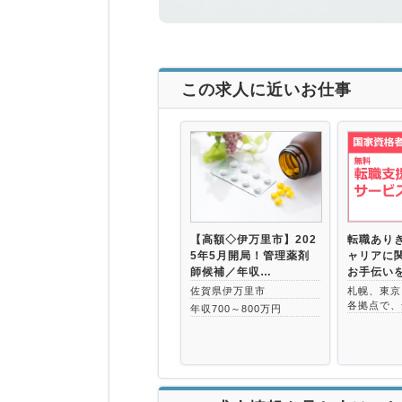
この求人に近いお仕事
【高額◇伊万里市】202
転職あり
5年5月開局！管理薬剤
ャリアに
師候補／年収…
お手伝い
佐賀県伊万里市
札幌、東京
各拠点で、
年収700～800万円