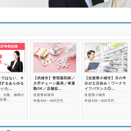
きではない、キ
【武雄市】管理薬剤師／
【佐賀県小城市】月の半
関するあらゆる
大手チェーン薬局／車通
分が土日休み！ワークラ
をいた…
勤OK／店舗拡…
イフバランス◎…
、大阪、福岡の
佐賀県武雄市
佐賀県小城市
全国…
年収400～600万円
年収430～600万円