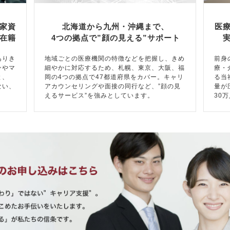
家資
北海道から九州・沖縄まで、
医
在籍
4つの拠点で”顔の見える”サポート
ありき
地域ごとの医療機関の特徴などを把握し、きめ
前身
ンやマ
細やかに対応するため、札幌、東京、大阪、福
療・
と、
岡の4つの拠点で47都道府県をカバー。キャリ
る当
ない、
アカウンセリングや面接の同行など、”顔の見
量が
えるサービス”を強みとしています。
30