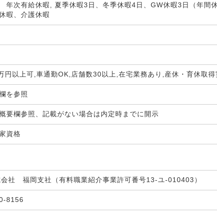
 年次有給休暇, 夏季休暇3日、冬季休暇4日、GW休暇3日（年間休
休暇、介護休暇
0万円以上可,車通勤OK,店舗数30以上,在宅業務あり,産休・育休取
生欄を参照
概要欄参照、記載がない場合は内定時までに開示
国家資格
式会社 福岡支社（有料職業紹介事業許可番号13-ユ-010403）
30-8156