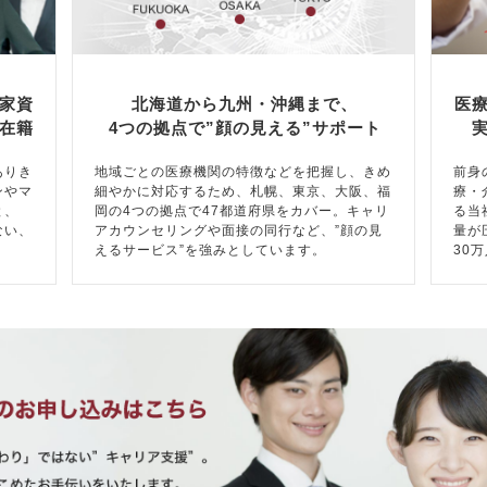
家資
北海道から九州・沖縄まで、
医
在籍
4つの拠点で”顔の見える”サポート
ありき
地域ごとの医療機関の特徴などを把握し、きめ
前身
ンやマ
細やかに対応するため、札幌、東京、大阪、福
療・
と、
岡の4つの拠点で47都道府県をカバー。キャリ
る当
ない、
アカウンセリングや面接の同行など、”顔の見
量が
えるサービス”を強みとしています。
30