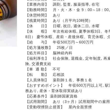
【業務内容】　調剤, 監査, 服薬指導, 在宅
【勤務時間】　月・火・木・金 9：00～18：00／
【休憩時間】　あり
【残業時間】　あり（月平均10時間）
【休　　日】　日曜, 祝日, 週休二日, 水曜
【休　　暇】　年次有給休暇, 夏季休暇3日、冬
8日） 慶弔休暇、産前・産後休暇、育児休暇、
【給　　与】　年収500万円～600万円
【処方箋枚数】　25枚／日
【処方科目】　脳神経内科
【福利厚生】　社会保険, 退職金, 定年制度, 再
険, 交通費支給
【車  通 勤】　不可
【転　　勤】　応相談
【人員体制】　薬剤師１名、事務１名
【おすすめポイント】　年収600万円以上可, 駅近
務あり, 産休・育休取得実績あり
【応募条件】 薬剤師国家資格
【試用期間】　あり（3ヶ月）試用期間中の雇
【受動喫煙防止措置】　屋内全面禁煙