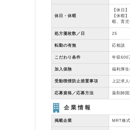
【休日】 
休日・休暇
【休暇】
暇、育児
処方箋枚数／日
25
転勤の有無
応相談
こだわり条件
年収60
加入保険
福利厚
受動喫煙防止措置事項
上記求人
応募資格／応募方法
薬剤師
企業情報
掲載企業
MRT株