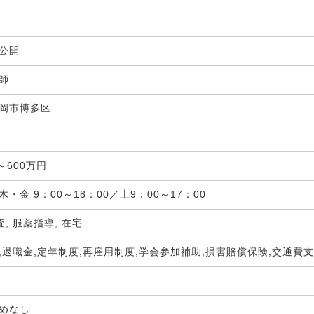
非公開
剤師
岡市博多区
局
～600万円
・金 9：00～18：00／土9：00～17：00
査, 服薬指導, 在宅
,退職金,定年制度,再雇用制度,学会参加補助,損害賠償保険,交通費
定めなし