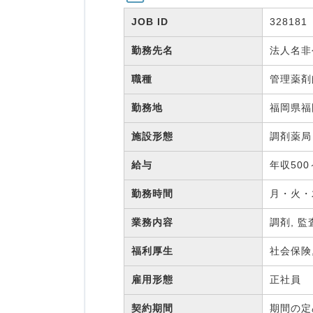
JOB ID
328181
勤務先名
法人名
職種
管理薬
勤務地
福岡県福
施設形態
調剤薬
給与
年収500
勤務時間
月・火・木
業務内容
調剤, 監
福利厚生
社会保険
雇用形態
正社員
契約期間
期間の