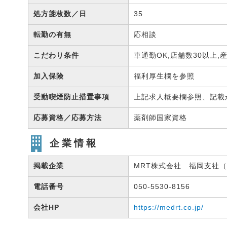
処方箋枚数／日
35
転勤の有無
応相談
こだわり条件
車通勤OK,店舗数30以上
加入保険
福利厚生欄を参照
受動喫煙防止措置事項
上記求人概要欄参照、記載
応募資格／応募方法
薬剤師国家資格
企業情報
掲載企業
MRT株式会社 福岡支社（有
電話番号
050-5530-8156
会社HP
https://medrt.co.jp/