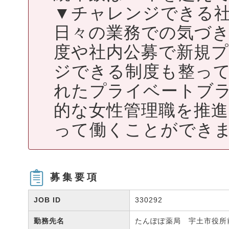
▼チャレンジできる
日々の業務での気づ
度や社内公募で新規
ジできる制度も整っ
れたプライベートブ
的な女性管理職を推
って働くことができ
募集要項
JOB ID
330292
勤務先名
たんぽぽ薬局 宇土市役