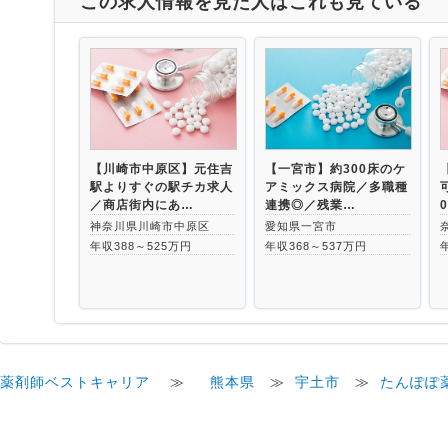
この求人情報を見た人はこれも見ている
【川崎市中原区】元住吉
【一宮市】約300床のケ
駅よりすぐの駅チカ求人
アミックス病院／多職種
／商店街内にあ…
連携◎／残業…
神奈川県川崎市中原区
愛知県一宮市
年収388～525万円
年収368～537万円
薬剤師ベストキャリア
≫
熊本県
≫
宇土市
≫
たんぽぽ