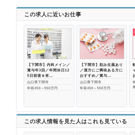
この求人に近いお仕事
【下関市】内科メイン／
【下関市】刻み生薬あり
賞与年3回／年間休日12
／漢方にご興味ある方に
5日前後＆有…
おすすめ／賞与…
山口県下関市
山口県下関市
年収450～550万円
年収450～550万円
この求人情報を見た人はこれも見ている