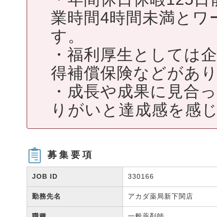
業時間4時間未満とワ
す。
・福利厚生としては企
得補償保険などがあ
・成長や成果に見合っ
りがいと達成感を感
募集要項
JOB ID
330166
勤務先名
アカダ薬局新下関店
職種
一般薬剤師