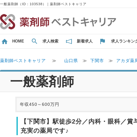
一般薬剤師（ID：103538）｜薬剤師ベストキャリア
HOME
求人検索
新着求人
求人ランキン
薬剤師ベストキャリア
≫
山口県
≫
下関市
≫
アカダ薬
一般薬剤師
年収450～600万円
【下関市】駅徒歩2分／内科・眼科／賞与
充実の薬局です♪