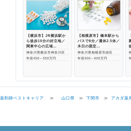
【横浜市】JR横浜駅か
【相模原市】橋本駅から
ら徒歩10分の好立地／
バスで8分／週休2.5休／
関東中心の広域…
木日の固定…
神奈川県横浜市神奈川区
神奈川県相模原市緑区
年収450～550万円
年収500～600万円
薬剤師ベストキャリア
≫
山口県
≫
下関市
≫
アカダ薬