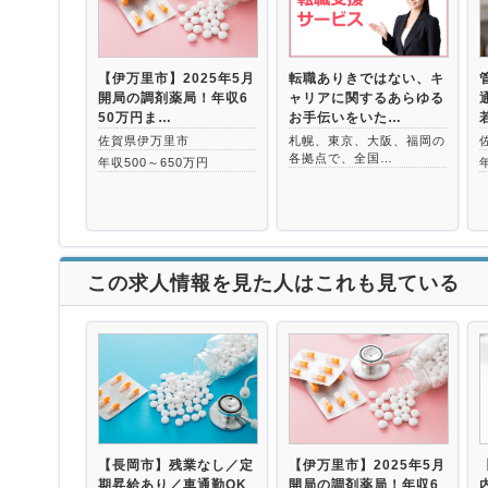
【伊万里市】2025年5月
転職ありきではない、キ
開局の調剤薬局！年収6
ャリアに関するあらゆる
50万円ま…
お手伝いをいた…
佐賀県伊万里市
札幌、東京、大阪、福岡の
各拠点で、全国…
年収500～650万円
この求人情報を見た人はこれも見ている
【長岡市】残業なし／定
【伊万里市】2025年5月
期昇給あり／車通勤OK
開局の調剤薬局！年収6