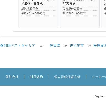
／産休・育休取…
50万円ま…
新潟県長岡市
佐賀県伊万里市
年収432～588万円
年収500～650万円
薬剤師ベストキャリア
≫
佐賀県
≫
伊万里市
≫
松尾薬
運営会社
利用規約
個人情報保護方針
クッキー
Copyri