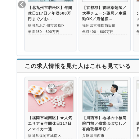
【北九州市若松区】年間
【京都郡】管理薬剤師／
休日117日／年収600万
大手チェーン薬局／車通
円まで／お…
勤OK／店舗拡…
福岡県北九州市若松区
福岡県京都郡苅田町
年収450～600万円
年収400～600万円
この求人情報を見た人はこれも見ている
【福岡市城南区】★人気
【川西市】地域の中核病
エリア★年間休日117日
院門前／残業ほぼなし／
／マイカー通…
有給取得率◎／…
福岡県福岡市城南区
兵庫県川西市