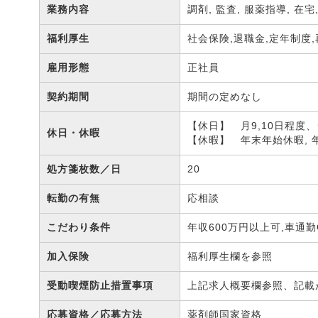
業務内容
調剤, 監査, 服薬指導, 在
福利厚生
社会保険,退職金,定年制度
雇用形態
正社員
契約期間
期間の定めなし
【休日】 月9,10日程度
休日・休暇
【休暇】 年末年始休暇, 
処方箋枚数／日
20
転勤の有無
応相談
こだわり条件
年収600万円以上可,車通勤
加入保険
福利厚生欄を参照
受動喫煙防止措置事項
上記求人概要欄参照、記載
応募資格／応募方法
薬剤師国家資格