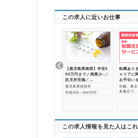
この求人に近いお仕事
【鹿児島県南部】年収6
転職あり
60万円まで／残業少♪／
ャリアに
託児所完備／…
お手伝い
鹿児島県指宿市
札幌、東京
各拠点で、
年収600～660万円
この求人情報を見た人はこ