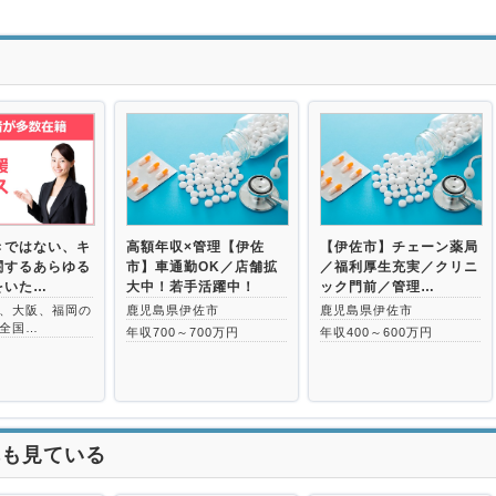
>
きではない、キ
高額年収×管理【伊佐
【伊佐市】チェーン薬局
関するあらゆる
市】車通勤OK／店舗拡
／福利厚生充実／クリニ
をいた…
大中！若手活躍中！
ック門前／管理…
、大阪、福岡の
鹿児島県伊佐市
鹿児島県伊佐市
全国…
年収700～700万円
年収400～600万円
れも見ている