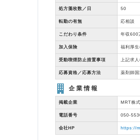
処方箋枚数／日
50
転勤の有無
応相談
こだわり条件
年収60
加入保険
福利厚
受動喫煙防止措置事項
上記求人
応募資格／応募方法
薬剤師
企業情報
掲載企業
MRT株
電話番号
050-55
会社HP
https://