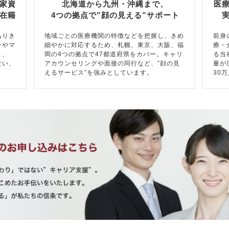
家資
北海道から九州・沖縄まで、
医
在籍
4つの拠点で”顔の見える”サポート
ありき
地域ごとの医療機関の特徴などを把握し、きめ
前身
ンやマ
細やかに対応するため、札幌、東京、大阪、福
療・
と、
岡の4つの拠点で47都道府県をカバー。キャリ
る当
ない、
アカウンセリングや面接の同行など、”顔の見
量が
えるサービス”を強みとしています。
30