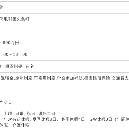
剤師
熊毛郡屋久島町
局
～600万円
：00～18：00
査, 服薬指導, 在宅
,退職金,定年制度,再雇用制度,学会参加補助,損害賠償保険,交通費
定めなし
土曜, 日曜, 祝日, 週休二日
 年次有給休暇, 夏季休暇3日、冬季休暇4日、GW休暇3日（年間休
休暇、介護休暇