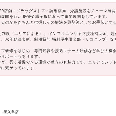
20店舗！ドラッグストア・調剤薬局・介護施設をチェーン展
展開を行い 医療介護全般に渡って事業展開をしています。
てるのかをきちんと把握しその解決を薬剤師としてお手伝いす
宅制度（エリアによる）、 インフルエンザ予防接種補助金、赴
）、永年勤続表彰、制服貸与 福利厚生倶楽部（リロクラブ）な
ップ研修をはじめ、専門知識や接遇マナーの研修など学びの機
のサポートもあります。
など、長く活躍できる環境が整うのも魅力です。エリアでシフ
着に繋がっています。
局 屋久島店