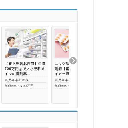
【鹿児島県北西部】年収
ニック調剤薬局×管理薬
ニック調剤薬
700万円まで／小児科メ
剤師【霧島市】透析／マ
日120日以
インの調剤薬…
イカー通勤可
透析／マイカ
鹿児島県出水市
鹿児島県霧島市
鹿児島県霧島
年収550～700万円
年収550～650万円
年収450～55