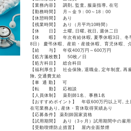
【業務内容】　調剤, 監査, 服薬指導, 在宅
【勤務時間】　月～金 9：00～18：00
【休憩時間】　あり
【残業時間】　あり（月平均10時間）
【休　　日】　土曜, 日曜, 祝日, 週休二日
【休　　暇】　年次有給休暇, 夏季休暇3日、冬
8日） 慶弔休暇、産前・産後休暇、育児休暇、
【給　　与】　年収400万円～600万円
【処方箋枚数】　50枚／日
【処方科目】　総合科目
【福利厚生】　社会保険, 退職金, 定年制度, 再
険, 交通費支給
【車  通 勤】　可
【転　　勤】　応相談
【人員体制】　薬剤師1名、事務1名
【おすすめポイント】　年収600万円以上可, 土日
在宅業務あり, 産休・育休取得実績あり
【応募条件】 薬剤師国家資格
【試用期間】　あり（3ヶ月）試用期間中の雇
【受動喫煙防止措置】　屋内全面禁煙