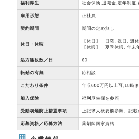
福利厚生
社会保険,退職金,定年制度
雇用形態
正社員
契約期間
期間の定め無し
【休日】 日曜, 祝日, 週
休日・休暇
【休暇】 夏季休暇, 年末
処方箋枚数／日
60
転勤の有無
応相談
こだわり条件
年収600万円以上可,18
加入保険
福利厚生欄を参照
受動喫煙防止措置事項
上記求人概要欄参照、記載
応募資格／応募方法
薬剤師国家資格