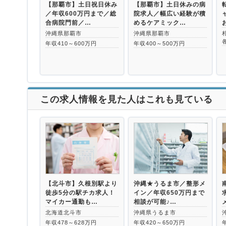
【那覇市】土日祝日休み
【那覇市】土日休みの病
／年収600万円まで／総
院求人／幅広い経験が積
合病院門前／…
めるケアミック…
沖縄県那覇市
沖縄県那覇市
年収410～600万円
年収400～500万円
この求人情報を見た人はこれも見ている
【北斗市】久根別駅より
沖縄★うるま市／整形メ
徒歩5分の駅チカ求人！
イン／年収650万円まで
マイカー通勤も…
相談が可能♪…
北海道北斗市
沖縄県うるま市
年収478～628万円
年収420～650万円