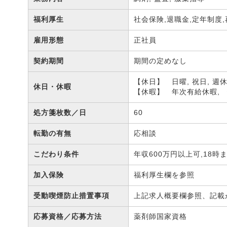
福利厚生
社会保険,退職金,定年制度
雇用形態
正社員
契約期間
期間の定めなし
【休日】 日曜, 祝日, 週
休日・休暇
【休暇】 年次有給休暇, 
処方箋枚数／日
60
転勤の有無
応相談
こだわり条件
年収600万円以上可,18
加入保険
福利厚生欄を参照
受動喫煙防止措置事項
上記求人概要欄参照、記載
応募資格／応募方法
薬剤師国家資格