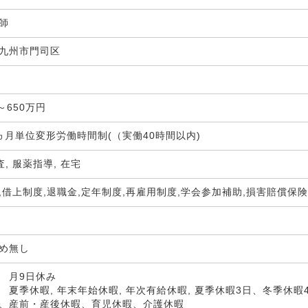
剤師
九州市門司区
局
～650万円
ヵ月単位変形労働時間制(（実働40時間以内)
査, 服薬指導, 在宅
,借上制度,退職金,定年制度,再雇用制度,学会参加補助,損害賠償保
定め無し
 月9日休み
 夏季休暇, 年末年始休暇, 年次有給休暇, 夏季休暇3日、冬季休暇
、産前・産後休暇、育児休暇、介護休暇