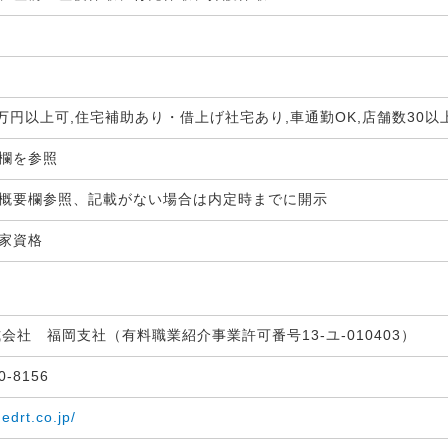
0万円以上可,住宅補助あり・借上げ社宅あり,車通勤OK,店舗数30以
生欄を参照
概要欄参照、記載がない場合は内定時までに開示
国家資格
式会社 福岡支社（有料職業紹介事業許可番号13-ユ-010403）
30-8156
medrt.co.jp/