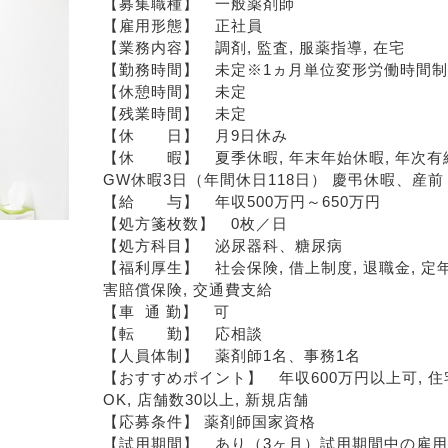
【募集職種】　一般薬剤師
【雇用形態】　正社員
【業務内容】　調剤, 監査, 服薬指導, 在宅
【勤務時間】　未定※1ヵ月単位変形労働時間制(
【休憩時間】　未定
【残業時間】　未定
【休　　日】　月9日休み
【休　　暇】　夏季休暇, 年末年始休暇, 年次有
GW休暇3日（年間休日118日） 慶弔休暇、産
【給　　与】　年収500万円～650万円
【処方箋枚数】　0枚／日
【処方科目】　泌尿器科、糖尿病
【福利厚生】　社会保険, 借上制度, 退職金, 定年
害賠償保険, 交通費支給
【車  通 勤】　可
【転　　勤】　応相談
【人員体制】　薬剤師1名、事務1名
【おすすめポイント】　年収600万円以上可, 
OK, 店舗数30以上, 新規店舗
【応募条件】 薬剤師国家資格
【試用期間】　あり（3ヶ月）試用期間中の雇