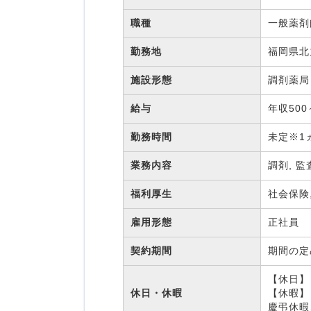
職種
一般薬
勤務地
福岡県北
施設形態
調剤薬
給与
年収500
勤務時間
未定※1
業務内容
調剤, 監
福利厚生
社会保険
雇用形態
正社員
契約期間
期間の
【休日】
休日・休暇
【休暇】
慶弔休暇