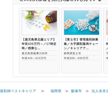
【鹿児島県北薩エリア】
【富士市】管理薬剤師募
年収430万円～／17時定
集／大手調剤薬局チェー
時／残業な…
ン／キャリアア…
鹿児島県薩摩川内市
静岡県富士市
年収434～613万円
年収500～630万円
薬剤師ベストキャリア
≫
福岡県
≫
飯塚市
≫
法人名非