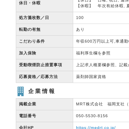
【休日】 日曜, 祝日, 週休
休日・休暇
【休暇】 年次有給休暇, 夏
処方箋枚数／日
100
転勤の有無
あり
こだわり条件
年収600万円以上可,車通
加入保険
福利厚生欄を参照
受動喫煙防止措置事項
上記求人概要欄参照、記載
応募資格／応募方法
薬剤師国家資格
企業情報
掲載企業
MRT株式会社 福岡支社（有
電話番号
050-5530-8156
会社HP
https://medrt.co.jp/