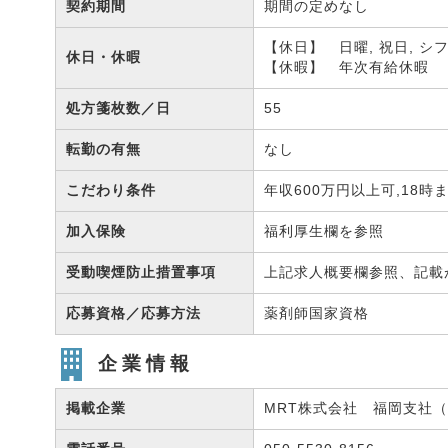
契約期間
期間の定めなし
【休日】 日曜, 祝日, シ
休日・休暇
【休暇】 年次有給休暇
処方箋枚数／日
55
転勤の有無
なし
こだわり条件
年収600万円以上可,18時
加入保険
福利厚生欄を参照
受動喫煙防止措置事項
上記求人概要欄参照、記載
応募資格／応募方法
薬剤師国家資格
企業情報
掲載企業
MRT株式会社 福岡支社（有