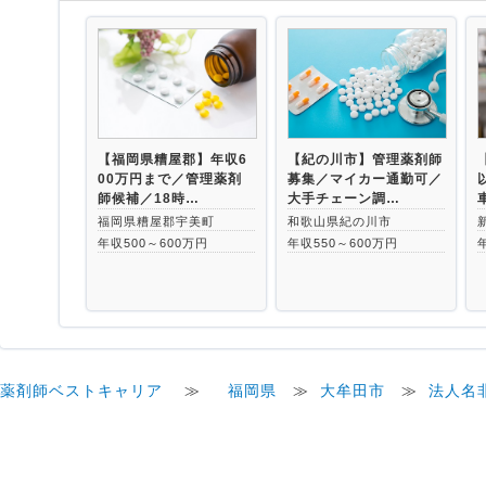
【福岡県糟屋郡】年収6
【紀の川市】管理薬剤師
00万円まで／管理薬剤
募集／マイカー通勤可／
師候補／18時…
大手チェーン調…
福岡県糟屋郡宇美町
和歌山県紀の川市
年収500～600万円
年収550～600万円
薬剤師ベストキャリア
≫
福岡県
≫
大牟田市
≫
法人名