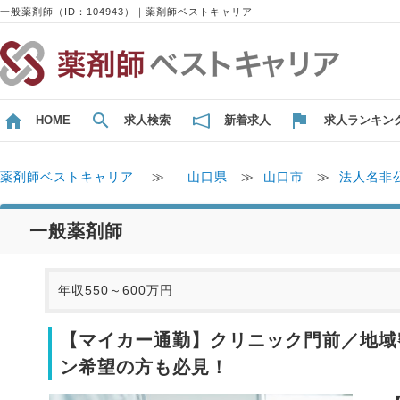
一般薬剤師（ID：104943）｜薬剤師ベストキャリア
HOME
求人検索
新着求人
求人ランキン
薬剤師ベストキャリア
≫
山口県
≫
山口市
≫
法人名非
一般薬剤師
年収550～600万円
【マイカー通勤】クリニック門前／地域
ン希望の方も必見！