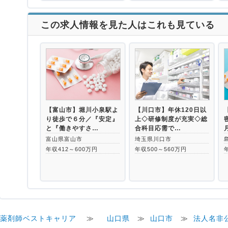
この求人情報を見た人はこれも見ている
【富山市】堀川小泉駅よ
【川口市】年休120日以
り徒歩で６分／『安定』
上◇研修制度が充実◇総
と『働きやすさ…
合科目応需で…
富山県富山市
埼玉県川口市
年収412～600万円
年収500～560万円
薬剤師ベストキャリア
≫
山口県
≫
山口市
≫
法人名非