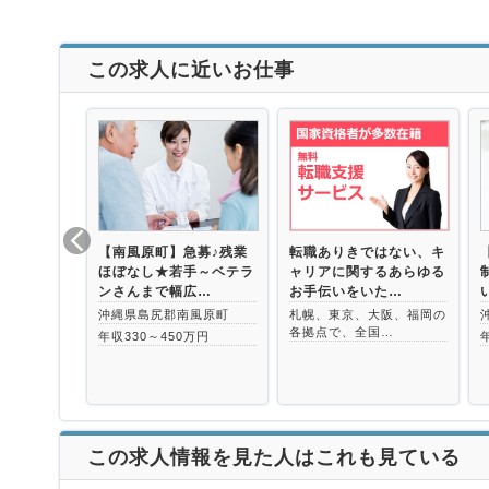
この求人に近いお仕事
【南風原町】急募♪残業
転職ありきではない、キ
ほぼなし★若手～ベテラ
ャリアに関するあらゆる
ンさんまで幅広…
お手伝いをいた…
沖縄県島尻郡南風原町
札幌、東京、大阪、福岡の
各拠点で、全国…
年収330～450万円
この求人情報を見た人はこれも見ている