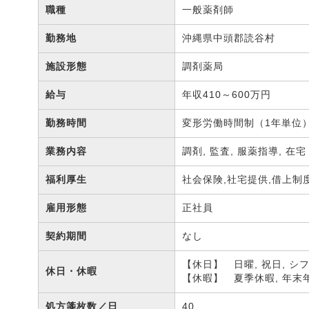
職種
一般薬剤師
勤務地
沖縄県中頭郡読谷村
施設形態
調剤薬局
給与
年収410～600万円
勤務時間
変形労働時間制（1年単位）（
業務内容
調剤, 監査, 服薬指導, 在
福利厚生
社会保険,社宅提供,借上制
雇用形態
正社員
契約期間
なし
【休日】 日曜, 祝日, シ
休日・休暇
【休暇】 夏季休暇, 年末年
処方箋枚数／日
40