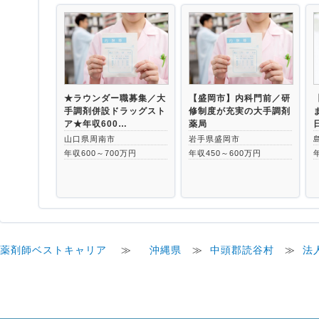
★ラウンダー職募集／大
【盛岡市】内科門前／研
手調剤併設ドラッグスト
修制度が充実の大手調剤
ア★年収600…
薬局
山口県周南市
岩手県盛岡市
年収600～700万円
年収450～600万円
薬剤師ベストキャリア
≫
沖縄県
≫
中頭郡読谷村
≫
法