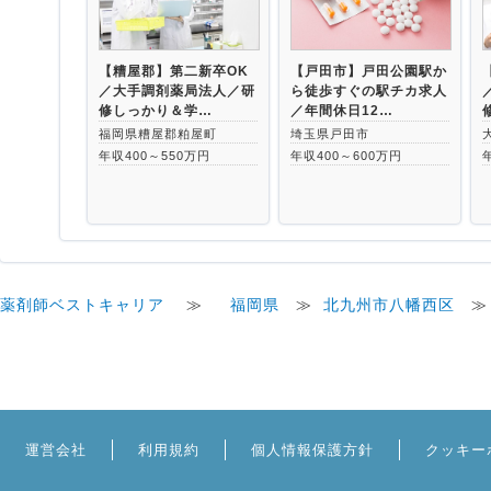
【糟屋郡】第二新卒OK
【戸田市】戸田公園駅か
／大手調剤薬局法人／研
ら徒歩すぐの駅チカ求人
修しっかり＆学…
／年間休日12…
福岡県糟屋郡粕屋町
埼玉県戸田市
年収400～550万円
年収400～600万円
薬剤師ベストキャリア
≫
福岡県
≫
北九州市八幡西区
運営会社
利用規約
個人情報保護方針
クッキー