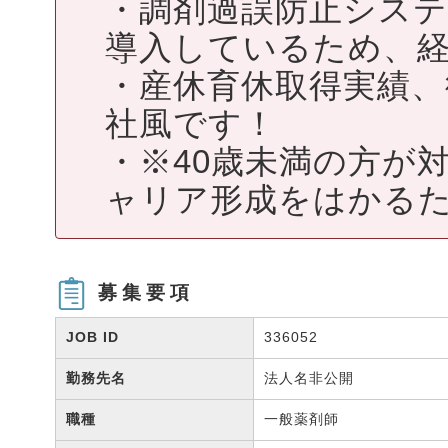
・調剤過誤防止シス
導入しているため、
・産休育休取得実績、
社風です！
・※40歳未満の方が
ャリア形成をはかるた
募集要項
JOB ID
336052
勤務先名
法人名非公開
職種
一般薬剤師