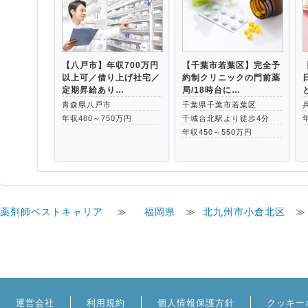
【八戸市】年収700万円
【千葉市若葉区】完全予
以上可／借り上げ社宅／
約制クリニックの門前薬
定期昇給あり…
局/18時台に…
青森県八戸市
千葉県千葉市若葉区
年収480～750万円
千城台北駅より徒歩4分
年収450～550万円
薬剤師ベストキャリア
≫
福岡県
≫
北九州市小倉北区
運営会社
利用規約
個人情報保護方針
クッキー