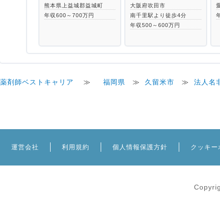
熊本県上益城郡益城町
大阪府吹田市
年収600～700万円
南千里駅より徒歩4分
年収500～600万円
薬剤師ベストキャリア
≫
福岡県
≫
久留米市
≫
法人名
運営会社
利用規約
個人情報保護方針
クッキー
Copyri