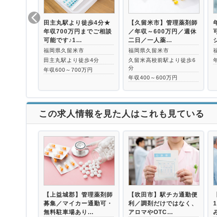
田主丸駅より徒歩4分★
【久留米市】管理薬剤師
年収700万円までご相談
／年収～600万円／週休
可能です♪1…
二日／一人薬…
福岡県久留米市
福岡県久留米市
田主丸駅より徒歩4分
久留米高校前駅より徒歩6
分
年収600～700万円
年収400～600万円
この求人情報を見た人はこれも見ている
【上益城郡】管理薬剤師
【吹田市】駅チカ通勤便
募集／マイカー通勤可・
利／調剤だけではなく、
無料駐車場あり…
アロマやOTC…