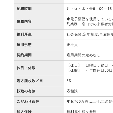
勤務時間
月・火・水・金9：00～18
◆電子薬歴を使用している
業務内容
剤業務・窓口での来客者対
福利厚生
社会保険,定年制度,再雇用
雇用形態
正社員
契約期間
雇用期間の定めなし
【休日】 日曜日，祝日，
休日・休暇
【休暇】 ＜年間休日80
処方箋枚数／日
35
転勤の有無
応相談
こだわり条件
年収700万円以上可,車通
加入保険
福利厚生欄を参照