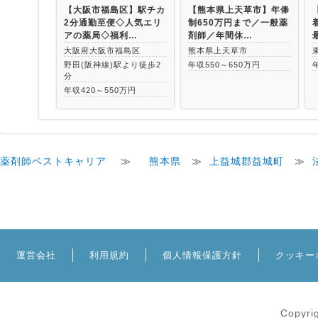
【大阪市福島区】駅チカ
【熊本県上天草市】年俸
2分通勤至便◇人気エリ
制650万円まで／一般薬
アの薬局◇福利…
剤師／年間休…
大阪府大阪市福島区
熊本県上天草市
野田(阪神線)駅より徒歩2
年収550～650万円
分
年収420～550万円
薬剤師ベストキャリア
≫
熊本県
≫
上益城郡益城町
≫
運営会社
利用規約
個人情報保護方針
クッキー
Copyri