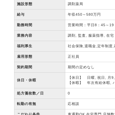
施設形態
調剤薬局
給与
年収450～580万円
勤務時間
営業時間：平日8：45～1
業務内容
調剤, 監査, 服薬指導, 在
福利厚生
社会保険,退職金,定年制度
雇用形態
正社員
契約期間
期間の定めなし
【休日】 日曜, 祝日, 月9
休日・休暇
【休暇】 年次有給休暇, 
処方箋枚数／日
0
転勤の有無
応相談
こだわり条件
車通勤OK,在宅専門,店舗