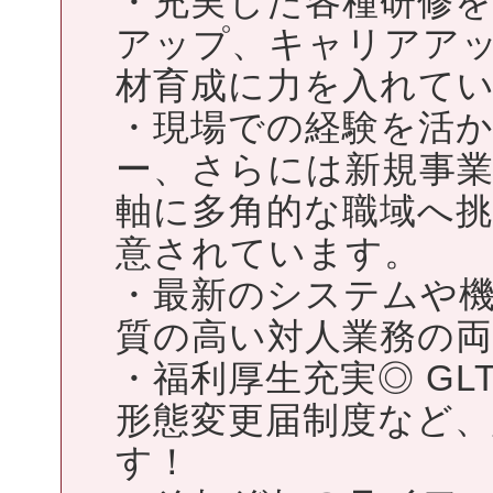
・充実した各種研修
アップ、キャリアア
材育成に力を入れて
・現場での経験を活
ー、さらには新規事
軸に多角的な職域へ
意されています。
・最新のシステムや
質の高い対人業務の
・福利厚生充実◎ G
形態変更届制度など
す！