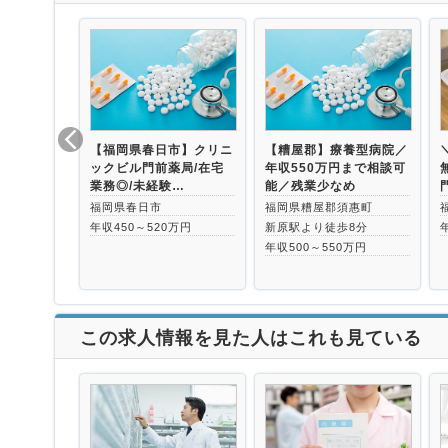
【福岡県春日市】クリニ
【糟屋郡】療養型病院／
ックビル門前薬局/在宅
年収550万円まで相談可
業務◎/未経験…
能／残業少なめ
福岡県春日市
福岡県糟屋郡須惠町
年収450～520万円
新原駅より徒歩8分
年収500～550万円
この求人情報を見た人はこれも見ている