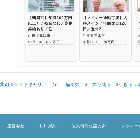
【鶴岡市】年収600万円
【マイカー通勤可能】内
以上可／残業なし／定期
科メイン／年間休日120
昇給あり／住…
日／週休2.…
山形県鶴岡市
兵庫県三木市
年収385～615万円
年収500～600万円
薬剤師ベストキャリア
≫
福岡県
≫
大野城市
≫
きらり
運営会社
利用規約
個人情報保護方針
クッキー