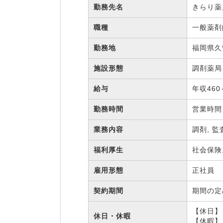
勤務先名
きらり薬
職種
一般薬
勤務地
福岡県久
施設形態
調剤薬
給与
年収460
勤務時間
営業時間
業務内容
調剤, 監
福利厚生
社会保険
雇用形態
正社員
契約期間
期間の
【休日】 
休日・休暇
【休暇】