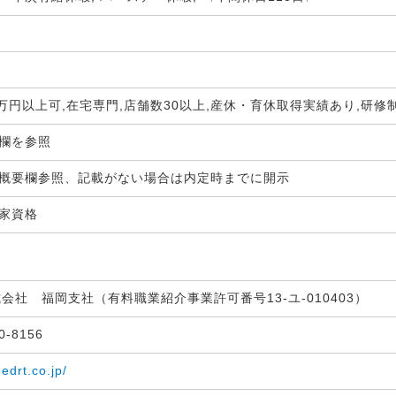
0万円以上可,在宅専門,店舗数30以上,産休・育休取得実績あり,研
生欄を参照
概要欄参照、記載がない場合は内定時までに開示
国家資格
式会社 福岡支社（有料職業紹介事業許可番号13-ユ-010403）
30-8156
medrt.co.jp/