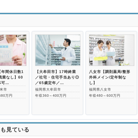
>
【年間休日数1
【大牟田市】17時終業
八女市【調剤薬局/整形
残業なし】60
／社宅・住宅手当あり◎
外科メイン/定年制な
募可…
／65歳定年／…
し】
米市
福岡県大牟田市
福岡県八女市
480万円
年収360～400万円
年収480～600万円
れも見ている