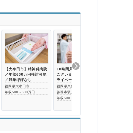
【大牟田市】精神科病院
18時閉局店舗で残業は
約200床の
／年収600万円検討可能
ございません♪仕事とプ
での募集！休
／残業ほぼなし
ライベートの両…
利厚生充実◎
福岡県大牟田市
福岡県久留米市
福岡県朝倉市
年収500～600万円
善導寺駅より徒歩9分
甘木(西鉄線)
分
年収500～600万円
年収400～50