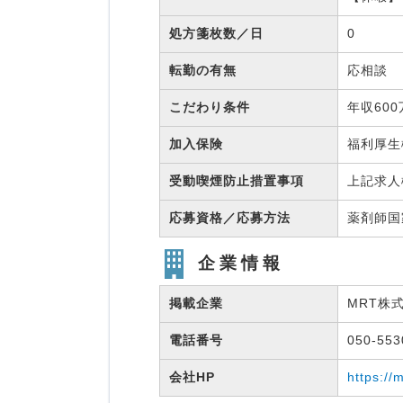
処方箋枚数／日
0
転勤の有無
応相談
こだわり条件
年収60
加入保険
福利厚
受動喫煙防止措置事項
上記求人
応募資格／応募方法
薬剤師
企業情報
掲載企業
MRT株
電話番号
050-55
会社HP
https://