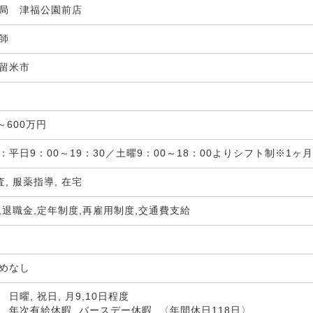
局 津福公園前店
剤師
留米市
局
～600万円
：平日9：00～19：30／土曜9：00～18：00よりシフト制※1
査, 服薬指導, 在宅
,退職金,定年制度,再雇用制度,交通費支給
定めなし
日曜, 祝日, 月9,10日程度
 年次有給休暇, バースデー休暇, 〈年間休日118日〉