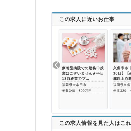
この求人に近いお仕事
療養型病院での勤務◇残
久留米市
業はございません★平日
30日】【
18時終業でプ…
歳以上応
福岡県大牟田市
福岡県久留
年収340～500万円
年収320～
この求人情報を見た人はこ