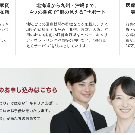
家資
北海道から九州・沖縄まで、
医
在籍
4つの拠点で”顔の見える”サポート
ありき
地域ごとの医療機関の特徴などを把握し、きめ
前身
ンやマ
細やかに対応するため、札幌、東京、大阪、福
療・
と、
岡の4つの拠点で47都道府県をカバー。キャリ
る当
ない、
アカウンセリングや面接の同行など、”顔の見
量が
えるサービス”を強みとしています。
30