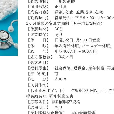
【募集職種】　一般薬剤師
【雇用形態】　正社員
【業務内容】　調剤, 監査, 服薬指導, 在宅
【勤務時間】　営業時間：平日9：00～19：30／
1ヶ月単位の変形労働制（月平均172時間）
【休憩時間】　60分
【残業時間】　あり
【休　　日】　日曜, 祝日, 月9,10日程度
【休　　暇】　年次有給休暇, バースデー休暇, 
【給　　与】　年収460万円～600万円
【処方箋枚数】　0枚／日
【処方科目】　
【福利厚生】　社会保険, 退職金, 定年制度, 再
【車  通 勤】　可
【転　　勤】　応相談
【人員体制】　
【おすすめポイント】　年収600万円以上可, 在宅
得実績あり, 研修制度充実
【応募条件】 薬剤師国家資格
【試用期間】　あり
【受動喫煙防止措置】　屋内全面禁煙