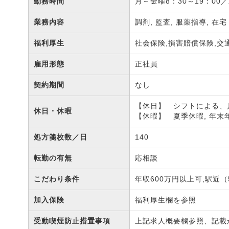
勤務時間
月～金曜8：30～19：00／
業務内容
調剤, 監査, 服薬指導, 在
福利厚生
社会保険,損害賠償保険,交
雇用形態
正社員
契約期間
なし
【休日】 シフトによる、
休日・休暇
【休暇】 夏季休暇, 年末
処方箋枚数／日
140
転勤の有無
応相談
こだわり条件
年収600万円以上可,駅近
加入保険
福利厚生欄を参照
受動喫煙防止措置事項
上記求人概要欄参照、記載