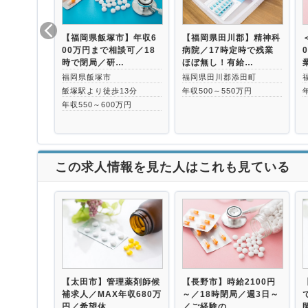
【福岡県飯塚市】年収6
【福岡県田川郡】精神科
00万円まで相談可／18
病院／17時定時で残業
時で閉局／研…
ほぼ無し！有給…
福岡県飯塚市
福岡県田川郡添田町
飯塚駅より徒歩13分
年収500～550万円
年収550～600万円
この求人情報を見た人はこれも見ている
【太田市】管理薬剤師候
【長野市】時給2100円
補求人／MAX年収680万
～／18時閉局／週3日～
円／希望休…
／ご経験の…