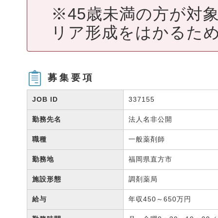
※45歳未満の方が対
リア形成をはかるため
募集要項
JOB ID
337155
勤務先名
法人名非公開
職種
一般薬剤師
勤務地
福岡県直方市
施設形態
調剤薬局
給与
年収450～650万円