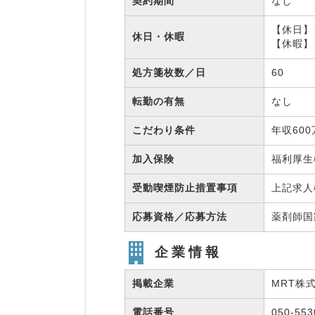
契約期間
なし
【休日】
休日・休暇
【休暇】
処方箋枚数／日
60
転勤の有無
なし
こだわり条件
年収60
加入保険
福利厚
受動喫煙防止措置事項
上記求人
応募資格／応募方法
薬剤師
企業情報
掲載企業
MRT株
電話番号
050-55