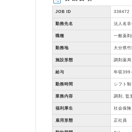
JOB ID
338472
勤務先名
法人名
職種
一般薬
勤務地
大分県竹
施設形態
調剤薬
給与
年収399
勤務時間
シフト制
業務内容
調剤, 監
福利厚生
社会保険
雇用形態
正社員