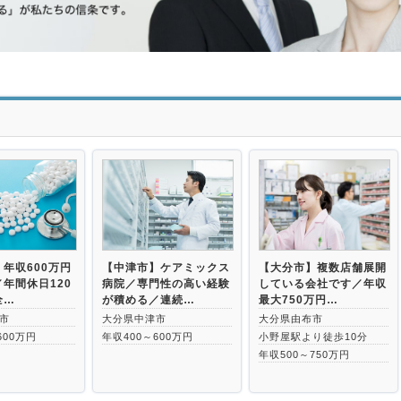
>
年収600万円
【中津市】ケアミックス
【大分市】複数店舗展開
年間休日120
病院／専門性の高い経験
している会社です／年収
全…
が積める／連続…
最大750万円…
市
大分県中津市
大分県由布市
600万円
年収400～600万円
小野屋駅より徒歩10分
年収500～750万円