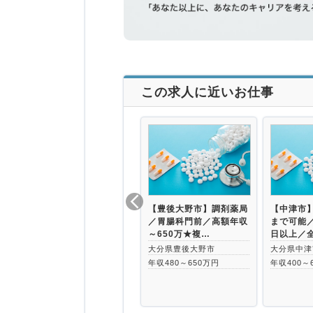
この求人に近いお仕事
【豊後大野市】調剤薬局
【中津市】
／胃腸科門前／高額年収
まで可能／
～650万★複…
日以上／
大分県豊後大野市
大分県中津
年収480～650万円
年収400～