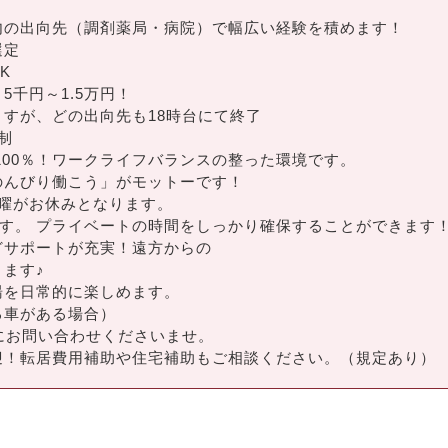
内の出向先（調剤薬局・病院）で幅広い経験を積めます！
選定
K
千円～1.5万円！
すが、どの出向先も18時台にて終了
制
率100％！ワークライフバランスの整った環境です。
のんびり働こう」がモットーです！
曜がお休みとなります。
です。 プライベートの時間をしっかり確保することができます
どサポートが充実！遠方からの
ます♪
湯を日常的に楽しめます。
る車がある場合）
にお問い合わせくださいませ。
迎！転居費用補助や住宅補助もご相談ください。（規定あり）