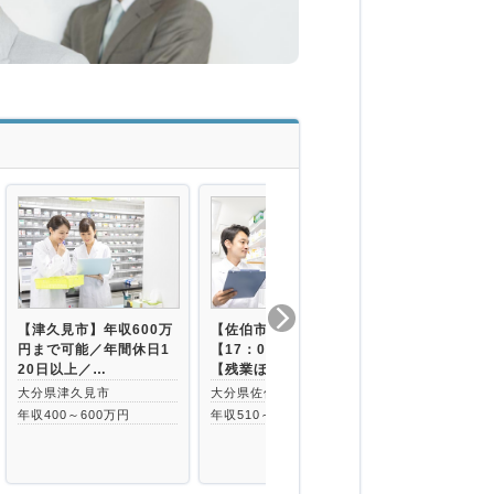
【津久見市】年収600万
【佐伯市】【病院求人】
多職種連携×
円まで可能／年間休日1
【17：00まで勤務】
析チームも案
20日以上／…
【残業ほぼ無し】
子カルテ&自
大分県津久見市
大分県佐伯市
大分県中津市
年収400～600万円
年収510～660万円
年収400～60