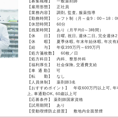
【募集職種】　一般薬剤師
【雇用形態】　正社員
【業務内容】　調剤, 監査, 服薬指導
【勤務時間】　シフト制（月～金9：00～18：00
【休憩時間】　60分
【残業時間】　あり（月平均0～3時間）
【休　　日】　日曜, 祝日, 週休二日, 完全週
【休　　暇】　夏季休暇, 年末年始休暇, 年次有給
【給　　与】　年収399万円～699万円
【処方箋枚数】　60枚／日
【処方科目】　内科、整形外科
【福利厚生】　社会保険, 交通費支給
【車  通 勤】　可
【転　　勤】　なし
【人員体制】　薬剤師3名
【おすすめポイント】　年収600万円以上可, 年収
上, 車通勤OK, 60歳以上可
【応募条件】 薬剤師国家資格
【試用期間】　あり
【受動喫煙防止措置】　敷地内全面禁煙