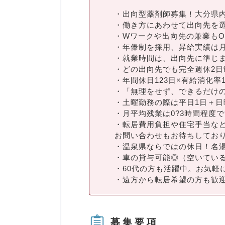
・出向型薬剤師募集！大分県
・働き方にあわせて出向先を
・Wワークや出向先の兼業もO
・年俸制を採用、昇給実績は月5
・就業時間は、出向先に準じま
・どの出向先でも完全週休2日
・年間休日123日×有給消化
・「無理をせず、できるだけ
・土曜勤務の際は平日1日＋日
・月平均残業は0?3時間程度
・転居費用負担や住宅手当な
お問い合わせもお待ちしており
・温泉県ならではの休日！名
・車の貸与可能◎（空いてい
・60代の方も活躍中。お気軽
・遠方から転居希望の方も歓
募集要項