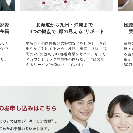
家資
北海道から九州・沖縄まで、
医
在籍
4つの拠点で”顔の見える”サポート
ありき
地域ごとの医療機関の特徴などを把握し、きめ
前身
ンやマ
細やかに対応するため、札幌、東京、大阪、福
療・
と、
岡の4つの拠点で47都道府県をカバー。キャリ
る当
ない、
アカウンセリングや面接の同行など、”顔の見
量が
えるサービス”を強みとしています。
30