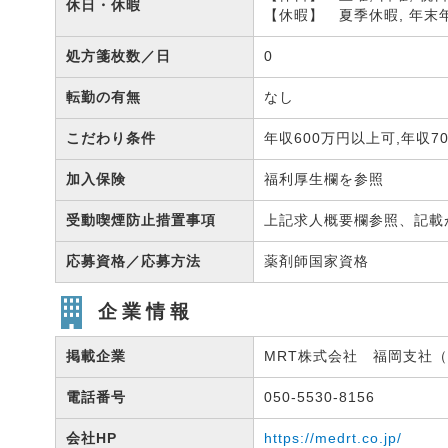
休日・休暇
【休暇】 夏季休暇, 年末年
処方箋枚数／日
0
転勤の有無
なし
こだわり条件
年収600万円以上可,年収7
加入保険
福利厚生欄を参照
受動喫煙防止措置事項
上記求人概要欄参照、記載
応募資格／応募方法
薬剤師国家資格
企業情報
掲載企業
MRT株式会社 福岡支社（有
電話番号
050-5530-8156
会社HP
https://medrt.co.jp/