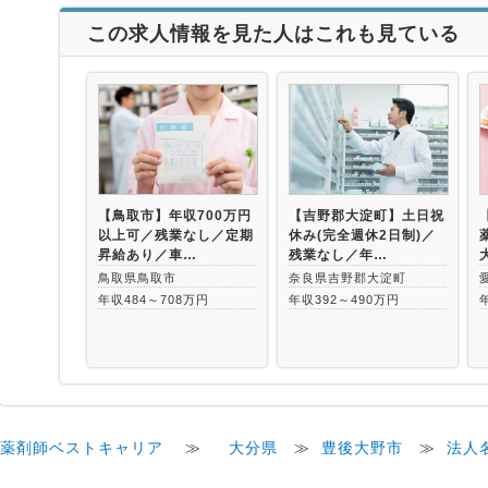
この求人情報を見た人はこれも見ている
【鳥取市】年収700万円
【吉野郡大淀町】土日祝
以上可／残業なし／定期
休み(完全週休2日制)／
昇給あり／車…
残業なし／年…
鳥取県鳥取市
奈良県吉野郡大淀町
年収484～708万円
年収392～490万円
薬剤師ベストキャリア
≫
大分県
≫
豊後大野市
≫
法人