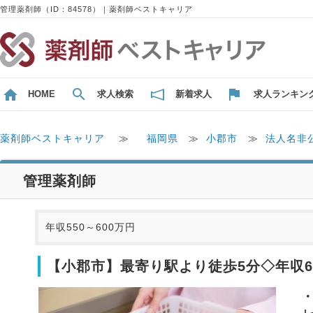
管理薬剤師（ID：84578）｜薬剤師ベストキャリア
HOME
求人検索
新着求人
求人ランキン
薬剤師ベストキャリア
≫
福岡県
≫
小郡市
≫
法人名非
管理薬剤師
年収550～600万円
【小郡市】最寄り駅より徒歩5分◇年収6