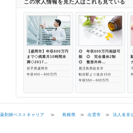
この求人情報を見た人はこれも見ている
【盛岡市】年収600万円
◎ 年収600万円相談可
まで◇残業月10時間未
能 ◎ 完全週休2制
満◇2017…
◎ 整形外科…
岩手県盛岡市
鹿児島県姶良市
年収450～600万円
帖佐駅より徒歩15分
年収550～600万円
薬剤師ベストキャリア
≫
島根県
≫
出雲市
≫
法人名非