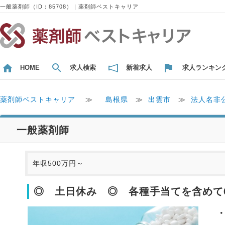
一般薬剤師（ID：85708）｜薬剤師ベストキャリア
HOME
求人検索
新着求人
求人ランキン
薬剤師ベストキャリア
≫
島根県
≫
出雲市
≫
法人名非
一般薬剤師
年収500万円～
◎ 土日休み ◎ 各種手当てを含めて