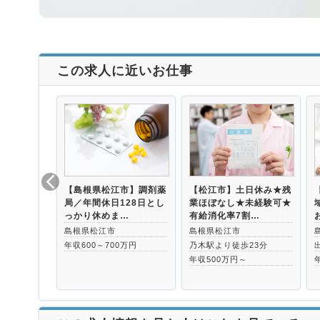
この求人に近いお仕事
【島根県松江市】調剤薬
【松江市】土日休み★残
局／年間休日128日とし
業ほぼなし★未経験可★
っかり休めま…
有給消化率7割…
島根県松江市
島根県松江市
年収600～700万円
乃木駅より徒歩23分
年収500万円～