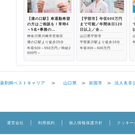
【溝の口駅】車通勤希望
【宇部市】年収600万円
の方はご相談を！常時4
まで可能／年間休日120
～5名+事務の…
日以上／全…
神奈川県川崎市宮前区
山口県宇部市
溝の口駅より徒歩25分
宇部新川駅より徒歩10分
年収500～550万円／時給2
年収400～600万円
000円～
薬剤師ベストキャリア
≫
山口県
≫
岩国市
≫
法人名非
運営会社
利用規約
個人情報保護方針
クッキー