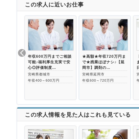
この求人に近いお仕事
年収600万円までご相談
★高額★年収720万円ま
可能♪福利厚生充実で安
で★残業ほぼナシ♪【延
心◎評価制度…
岡市】調剤の…
宮崎県都城市
宮崎県延岡市
年収400～600万円
年収600～720万円
この求人情報を見た人はこれも見ている