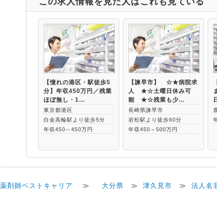
この求人情報を見た人はこれも見ている
【憧れの港区・駅徒歩5
【諫早市】 ☆★病院求
分】年収450万円／残業
人 ★☆土曜日休み可
ほぼ無し・1…
能 ★☆残業も少…
東京都港区
長崎県諫早市
白金高輪駅より徒歩5分
岩松駅より徒歩60分
年収450～450万円
年収450～500万円
薬剤師ベストキャリア
≫
大分県
≫
津久見市
≫
法人名