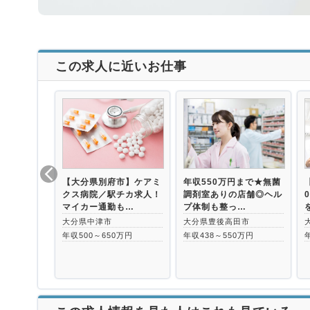
この求人に近いお仕事
【大分県別府市】ケアミ
年収550万円まで★無菌
クス病院／駅チカ求人！
調剤室ありの店舗◎ヘル
マイカー通勤も…
プ体制も整っ…
大分県中津市
大分県豊後高田市
年収500～650万円
年収438～550万円