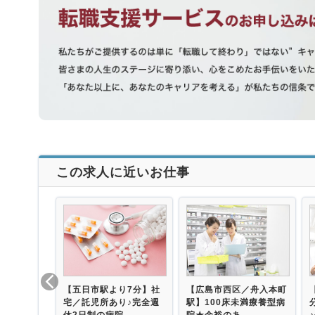
この求人に近いお仕事
【五日市駅より7分】社
【広島市西区／舟入本町
宅／託児所あり♪完全週
駅】100床未満療養型病
休2日制の病院…
院★余裕のあ…