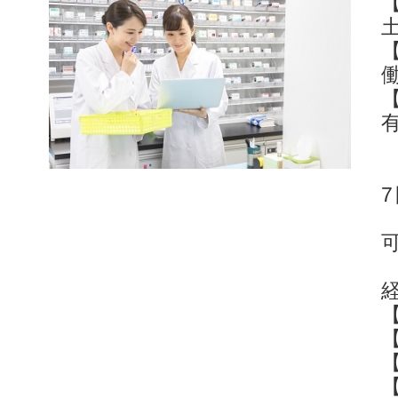
【
土
働