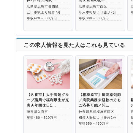
広島県広島市佐伯区
広島県広島市西区
五日市駅より徒歩7分
舟入本町駅より徒歩7分
年収420～530万円
年収380～530万円
この求人情報を見た人はこれも見ている
【久喜市】大手調剤グル
【相模原市】病院薬剤師
ープ薬局で福利厚生が充
／病院業務未経験の方も
実★年間休日1…
ご応募可能／託…
埼玉県久喜市
神奈川県相模原市南区
年収480～520万円
相模大野駅より徒歩2分
年収350～450万円