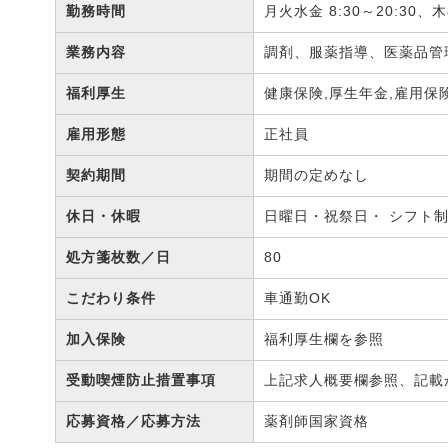
勤務時間
月火水金 8:30～20:30、木
業務内容
調剤、服薬指導、医薬品
福利厚生
健康保険,厚生年金,雇用保
雇用形態
正社員
契約期間
期間の定めなし
休日・休暇
日曜日・祝祭日・ シフト制
処方箋枚数／日
80
こだわり条件
車通勤OK
加入保険
福利厚生欄を参照
受動喫煙防止措置事項
上記求人概要欄参照、記載
応募資格／応募方法
薬剤師国家資格