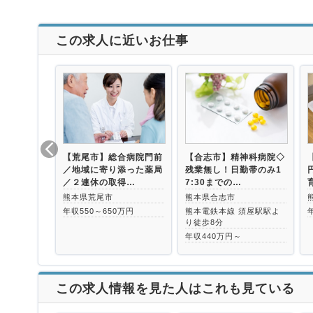
この求人に近いお仕事
【荒尾市】総合病院門前
【合志市】精神科病院◇
／地域に寄り添った薬局
残業無し！日勤帯のみ1
／２連休の取得…
7:30までの…
熊本県荒尾市
熊本県合志市
年収550～650万円
熊本電鉄本線 須屋駅駅よ
り徒歩8分
年収440万円～
この求人情報を見た人はこれも見ている