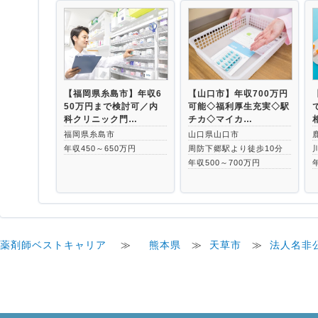
【福岡県糸島市】年収6
【山口市】年収700万円
50万円まで検討可／内
可能◇福利厚生充実◇駅
科クリニック門…
チカ◇マイカ…
福岡県糸島市
山口県山口市
年収450～650万円
周防下郷駅より徒歩10分
年収500～700万円
薬剤師ベストキャリア
≫
熊本県
≫
天草市
≫
法人名非