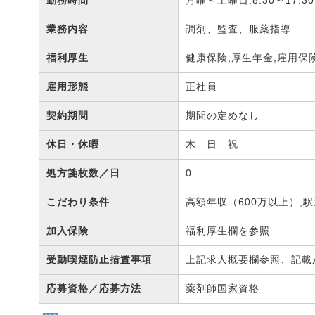
勤務時間
月曜～土曜日:8:30～17:3
業務内容
調剤、監査、服薬指導
福利厚生
健康保険,厚生年金,雇用保
雇用形態
正社員
契約期間
期間の定めなし
休日・休暇
木 日 祝
処方箋枚数／日
0
こだわり条件
高額年収（600万以上）,
加入保険
福利厚生欄を参照
受動喫煙防止措置事項
上記求人概要欄参照、記載
応募資格／応募方法
薬剤師国家資格