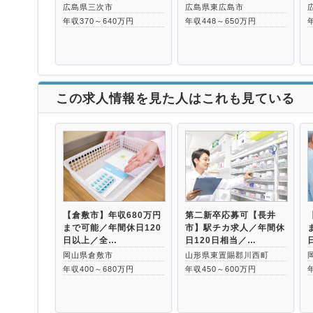
広島県三次市
広島県東広島市
年収370～640万円
年収448～650万円
この求人情報を見た人はこれも見ている
【倉敷市】年収680万円
第二新卒応募可【長井
まで可能／年間休日120
市】駅チカ求人／年間休
日以上／全…
日120日相当／…
岡山県倉敷市
山形県東置賜郡川西町
年収400～680万円
年収450～600万円