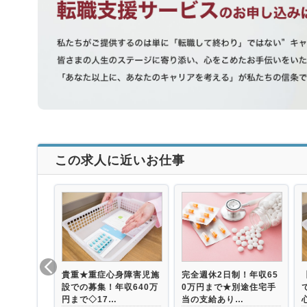
この求人に近いお仕事
貴重★重症心身障害児施
完全週休2日制！年収65
設での募集！年収640万
0万円まで★別途住宅手
円まで◇17…
当の支給あり…