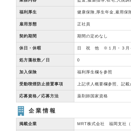
業務内容
監査,服薬指導,在宅,入院
福利厚生
健康保険,厚生年金,雇用保
雇用形態
正社員
契約期間
期間の定めなし
休日・休暇
日 祝 他 ※１月・３月
処方箋枚数／日
0
加入保険
福利厚生欄を参照
受動喫煙防止措置事項
上記求人概要欄参照、記載
応募資格／応募方法
薬剤師国家資格
企業情報
掲載企業
MRT株式会社 福岡支社（有