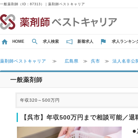
一般薬剤師（ID：87313）｜薬剤師ベストキャリア
HOME
求人検索
新着求人
求人ランキン
薬剤師ベストキャリア
≫
広島県
≫
呉市
≫
法人名非公
一般薬剤師
年収320～500万円
【呉市】年収500万円まで相談可能／