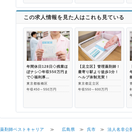
この求人情報を見た人はこれも見ている
年間休日128日◇残業ほ
【足立区】管理薬剤師！
ぼナシ◇年収550万円ま
最寄り駅より徒歩3分！
で◇福利厚…
ヘルプ体制充実！
東京都板橋区
東京都足立区
年収450～550万円
年収550～600万円
薬剤師ベストキャリア
≫
広島県
≫
呉市
≫
法人名非公