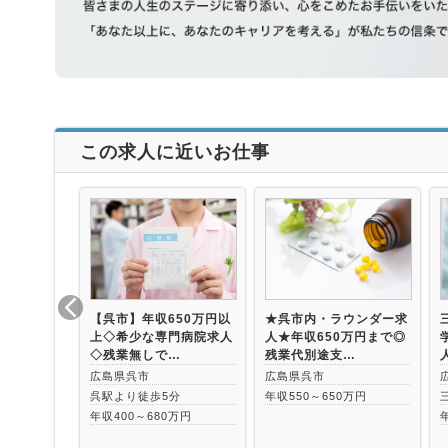
この求人に近いお仕事
【呉市】年収650万円以
★呉市内・ラウンダー求
上◇希少な専門病院求人
人★年収650万円まで◎
◇残業無しで…
残業代別途支…
広島県呉市
広島県呉市
呉駅より徒歩5分
年収550～650万円
年収400～680万円