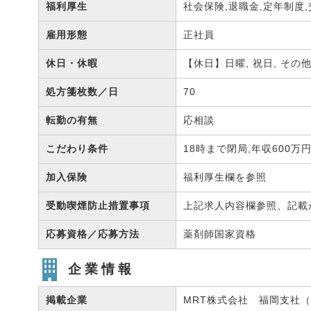
福利厚生
社会保険,退職金,定年制度
雇用形態
正社員
休日・休暇
【休日】日曜, 祝日, そ
処方箋枚数／日
70
転勤の有無
応相談
こだわり条件
18時まで閉局,年収600万
加入保険
福利厚生欄を参照
受動喫煙防止措置事項
上記求人内容欄参照、記載
応募資格／応募方法
薬剤師国家資格
企業情報
掲載企業
MRT株式会社 福岡支社（有