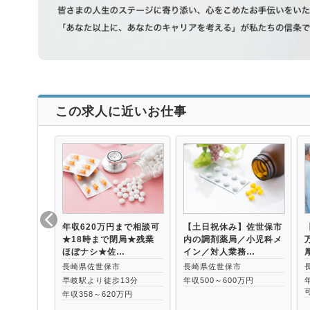
この求人に近いお仕事
年収620万円まで相談可
【土日祝休み】佐世保市
★18時まで閉局★残業
内の調剤薬局／小児科メ
ほぼナシ★佐…
イン／対人業務…
長崎県佐世保市
長崎県佐世保市
早岐駅より徒歩13分
年収500～600万円
年収358～620万円