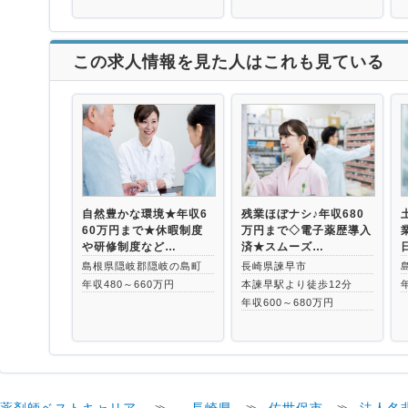
この求人情報を見た人はこれも見ている
自然豊かな環境★年収6
残業ほぼナシ♪年収680
60万円まで★休暇制度
万円まで◇電子薬歴導入
や研修制度など…
済★スムーズ…
島根県隠岐郡隠岐の島町
長崎県諫早市
年収480～660万円
本諫早駅より徒歩12分
年収600～680万円