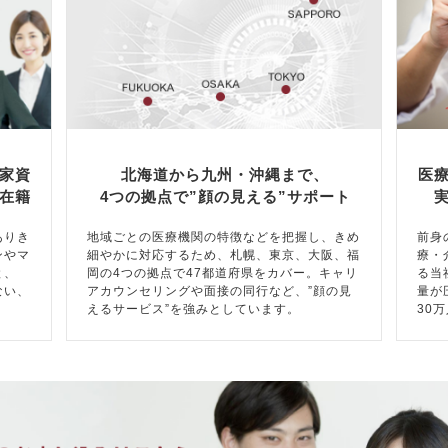
家資
北海道から九州・沖縄まで、
医
在籍
4つの拠点で”顔の見える”サポート
ありき
地域ごとの医療機関の特徴などを把握し、きめ
前身
ンやマ
細やかに対応するため、札幌、東京、大阪、福
療・
と、
岡の4つの拠点で47都道府県をカバー。キャリ
る当
ない、
アカウンセリングや面接の同行など、”顔の見
量が
えるサービス”を強みとしています。
30