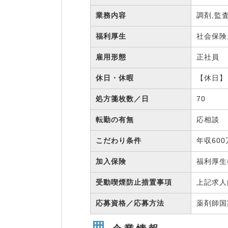
業務内容
調剤,監
福利厚生
社会保険
雇用形態
正社員
休日・休暇
【休日】
処方箋枚数／日
70
転勤の有無
応相談
こだわり条件
年収60
加入保険
福利厚
受動喫煙防止措置事項
上記求人
応募資格／応募方法
薬剤師