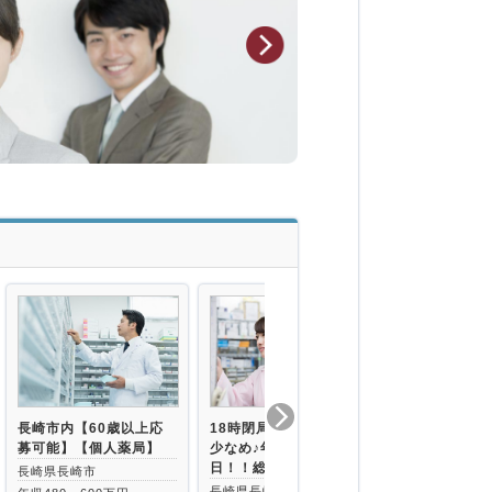
長崎市内【60歳以上応
18時閉局の店舗◇残業
【長崎市】最
募可能】【個人薬局】
少なめ♪年間休日は121
前★年間休日
日！！総合科…
業時間ナシ♪
長崎県長崎市
長崎県長崎市
長崎県長崎市