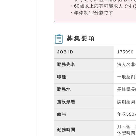
・60歳以上応募可能求人です(
・年俸制12分割です
募集要項
JOB ID
175996
勤務先名
法人名
職種
一般薬
勤務地
長崎県長
施設形態
調剤薬
給与
年収550
月～金 9
勤務時間
休憩時間