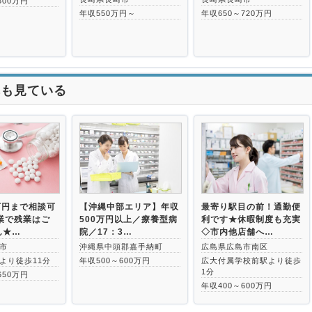
500万円
年収550万円～
年収650～720万円
れも見ている
万円まで相談可
【沖縄中部エリア】年収
最寄り駅目の前！通勤便
業で残業はご
500万円以上／療養型病
利です★休暇制度も充実
ん★…
院／17：3…
◇市内他店舗へ…
市
沖縄県中頭郡嘉手納町
広島県広島市南区
より徒歩11分
年収500～600万円
広大付属学校前駅より徒歩
1分
650万円
年収400～600万円