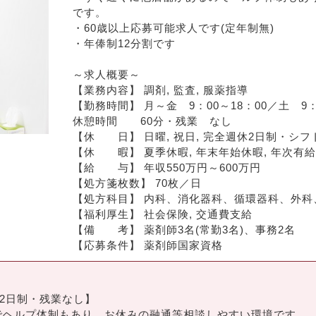
です。
・60歳以上応募可能求人です(定年制無)
・年俸制12分割です
～求人概要～
【業務内容】 調剤, 監査, 服薬指導
【勤務時間】 月～金　9：00～18：00／土　9：
休憩時間	60分・残業　なし
【休　　日】 日曜, 祝日, 完全週休2日制・シフ
【給　　与】 年収550万円～600万円
【処方箋枚数】 70枚／日
【処方科目】 内科、消化器科、循環器科、外
【福利厚生】 社会保険, 交通費支給
【備　　考】 薬剤師3名(常勤3名)、事務2名
【応募条件】 薬剤師国家資格
休2日制・残業なし】
でヘルプ体制もあり、お休みの融通等相談しやすい環境です。