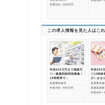
年収380～
年収500～550万円
この求人情報を見た人はこ
年収650万円まで相談可
年収650
◇一般薬剤師同時募集！
◇18時終
18時閉局で…
ざいませ
佐賀県武雄市
佐賀県武雄
年収400～650万円
武雄温泉駅
年収400～