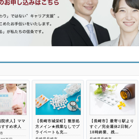
>
病院求人】ママ
【長崎市城栄町】整形処
【長崎市】最寄り駅より
おすすめ求人
方メイン★残業なしでプ
すぐ／完全週休2日制／
ライベートも充…
18時終業、残…
市
長崎県長崎市
長崎県長崎市