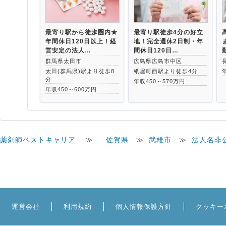
最寄り駅から徒歩圏内★
最寄り駅徒歩4分の好立
年間休日120日以上！経
地！完全週休2日制・年
営安定の法人…
間休日120日…
群馬県太田市
広島県広島市中区
太田(群馬県)駅より徒歩8
紙屋町西駅より徒歩4分
分
年収450～570万円
年収450～600万円
薬剤師ベストキャリア
≫
佐賀県
≫
武雄市
≫
法人名非
運営会社
利用規約
個人情報保護方針
クッキー