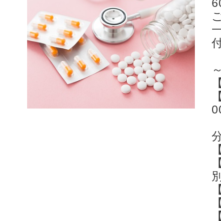
【
0
【