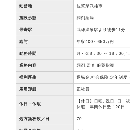
勤務地
佐賀県武雄市
施設形態
調剤薬局
最寄駅
武雄温泉駅より徒歩11分
給与
年収400～650万円
勤務時間
月～金8：30 ～ 18：0
業務内容
調剤,監査,服薬指導
福利厚生
退職金,社会保険,定年制度
雇用形態
正社員
【休日】日曜, 祝日, 日・
休日・休暇
休暇 年間休日数 120日
処方箋枚数／日
70