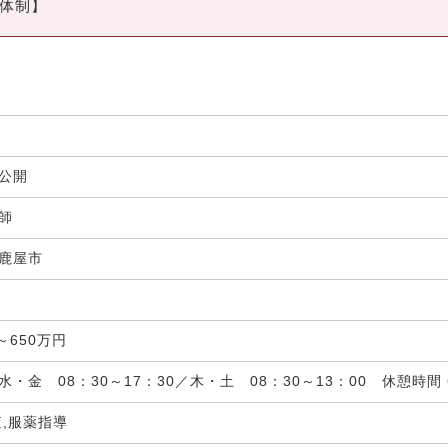
師体制】
非公開
剤師
鹿屋市
局
～650万円
水・金 08：30～17：30／木・土 08：30～13：00 休憩時
査,服薬指導