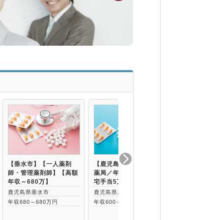
【垂水市】【一人薬剤
【鹿児島】鹿屋市の調剤
阿久根市
師・管理薬剤師】【高額
薬局／年収660万円／住
鹿児島県阿久
年収～680万】
宅手当5万円…
年収540～66
鹿児島県垂水市
鹿児島県鹿屋市
年収680～680万円
年収600～660万円