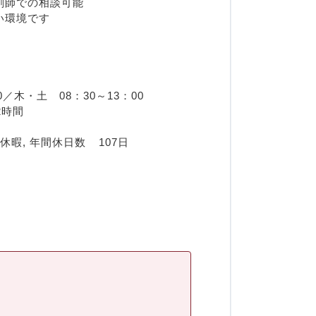
剤師での相談可能
い環境です
／木・土　08：30～13：00　
平均2時間
【休　　暇】 夏季休暇, 年末年始休暇, 年次有給休暇, 年間休日数	 107日