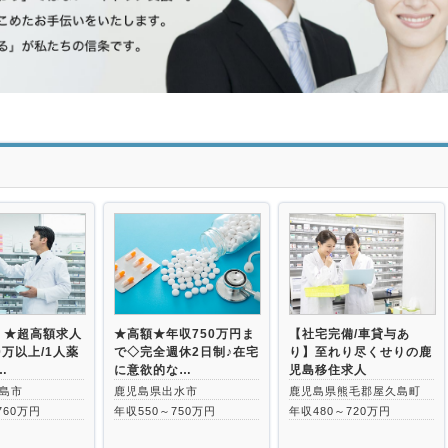
>
】★超高額求人
★高額★年収750万円ま
【社宅完備/車貸与あ
0万以上/1人薬
で◇完全週休2日制♪在宅
り】至れり尽くせりの鹿
…
に意欲的な…
児島移住求人
島市
鹿児島県出水市
鹿児島県熊毛郡屋久島町
760万円
年収550～750万円
年収480～720万円