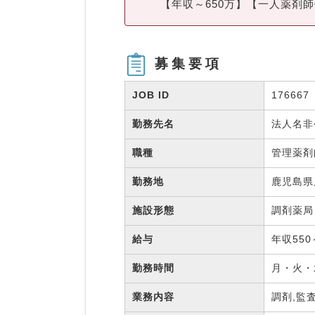
【年収～650万】【一人薬剤
募集要項
JOB ID
176667
勤務先名
法人名
職種
管理薬
勤務地
鹿児島県
施設形態
調剤薬
給与
年収550
勤務時間
月・火・
業務内容
調剤,監