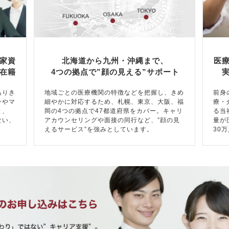
家資
北海道から九州・沖縄まで、
医
在籍
4つの拠点で”顔の見える”サポート
ありき
地域ごとの医療機関の特徴などを把握し、きめ
前身
ンやマ
細やかに対応するため、札幌、東京、大阪、福
療・
と、
岡の4つの拠点で47都道府県をカバー。キャリ
る当
ない、
アカウンセリングや面接の同行など、”顔の見
量が
えるサービス”を強みとしています。
30