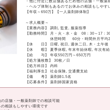
・他に付近に数店舗あるため他の店舗・一般薬
・ヘルプ体制もあるのでお休みの相談もしやす
【年収～650万】【一人薬剤師体制】
～求人概要～
【業務内容】 調剤, 監査, 服薬指導
【勤務時間】 月・火・水・金　08：30～17：30
　　　　　　 休憩時間	60分・時間外月
【休　　日】 日曜, 祝日, 週休二日, 木・土午後
【給　　与】 年収550万円～650万円
【処方箋枚数】 30枚／日
【処方科目】 内科
【福利厚生】 社会保険, 交通費支給
【備　　考】 薬剤師1.5名
【応募条件】 薬剤師国家資格
他の店舗・一般薬剤師での相談可能
みの相談もしやすい環境です