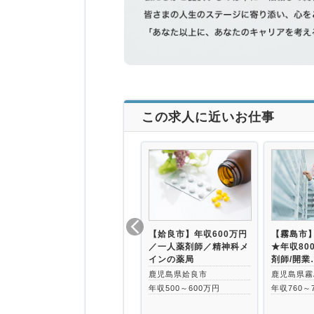
この求人に近いお仕事
【姶良市】年収600万円
【霧島市
／一人薬剤師／精神科メ
★年収80
インの薬局
剤師/開業
鹿児島県姶良市
鹿児島県霧
年収500～600万円
年収760～