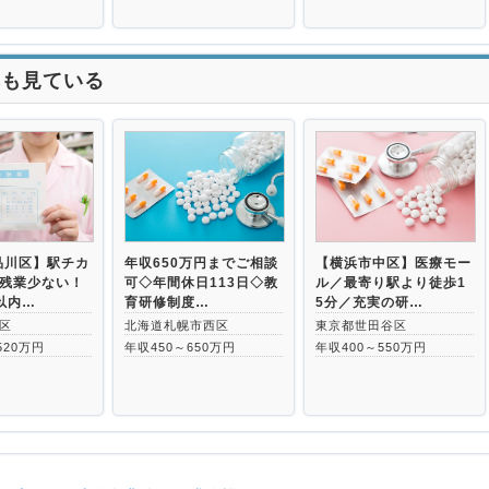
れも見ている
品川区】駅チカ
年収650万円までご相談
【横浜市中区】医療モー
／残業少ない！
可◇年間休日113日◇教
ル／最寄り駅より徒歩1
以内…
育研修制度…
5分／充実の研…
区
北海道札幌市西区
東京都世田谷区
520万円
年収450～650万円
年収400～550万円