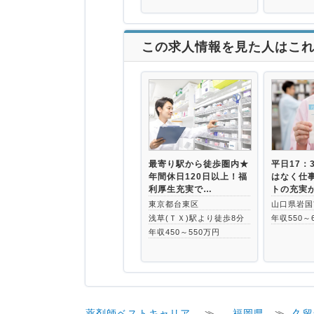
この求人情報を見た人はこ
最寄り駅から徒歩圏内★
平日17：
年間休日120日以上！福
はなく仕
利厚生充実で…
トの充実
東京都台東区
山口県岩国
浅草(ＴＸ)駅より徒歩8分
年収550～
年収450～550万円
薬剤師ベストキャリア
≫
福岡県
≫
久留