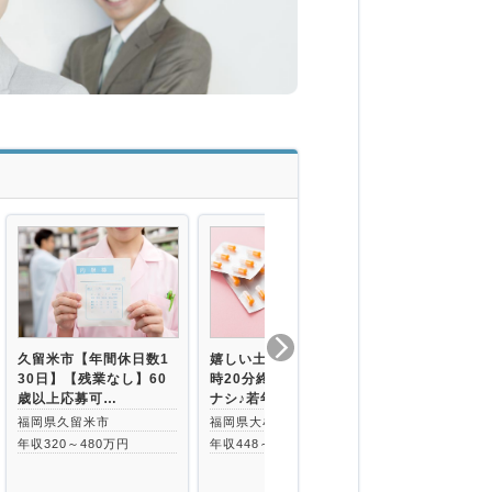
久留米市【年間休日数1
嬉しい土日祝休み★17
【久留米市】
30日】【残業なし】60
時20分終業で残業ほぼ
／土日祝休み
歳以上応募可…
ナシ♪若年層の…
薬局での調剤
福岡県久留米市
福岡県大牟田市
福岡県久留米
年収320～480万円
年収448～540万円
久留米駅より徒
年収480～60