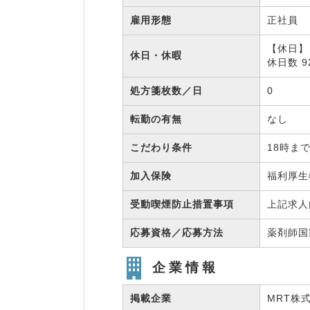
雇用形態
正社員
【休日】
休日・休暇
休日数 
処方箋枚数／日
0
転勤の有無
なし
こだわり条件
18時ま
加入保険
福利厚
受動喫煙防止措置事項
上記求人
応募資格／応募方法
薬剤師
企業情報
掲載企業
MRT株