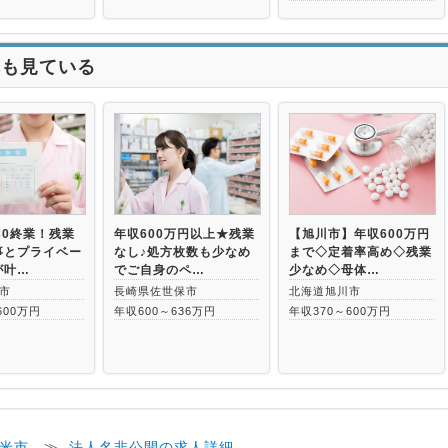
れも見ている
30終業！残業
年収600万円以上★残業
【旭川市】年収600万円
事とプライベー
なし♪処方枚数も少なめ
まで◇定着率高め◇残業
が叶…
でご自身のペ…
少なめ◇母体…
市
長崎県佐世保市
北海道旭川市
600万円
年収600～636万円
年収370～600万円
米市
≫
法人名非公開の求人詳細