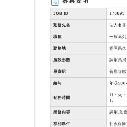
募集要項
JOB ID
176893
勤務先名
法人名
職種
一般薬
勤務地
福岡県久
施設形態
調剤薬
最寄駅
善導寺駅
給与
年収500
月・火・水
勤務時間
し
業務内容
調剤,監
福利厚生
社会保険