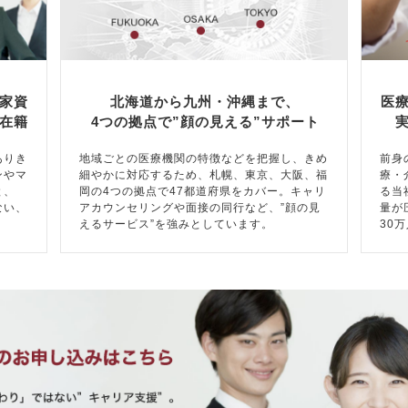
家資
北海道から九州・沖縄まで、
医
在籍
4つの拠点で”顔の見える”サポート
ありき
地域ごとの医療機関の特徴などを把握し、きめ
前身
ンやマ
細やかに対応するため、札幌、東京、大阪、福
療・
と、
岡の4つの拠点で47都道府県をカバー。キャリ
る当
ない、
アカウンセリングや面接の同行など、”顔の見
量が
えるサービス”を強みとしています。
30