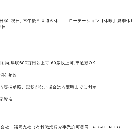
日曜, 祝日, 木午後＊４週６休 ローテーション【休暇】夏季休暇,
92日
で閉局,年収600万円以上可,60歳以上可,車通勤OK
生欄を参照
内容欄参照、記載がない場合は内定時までに開示
国家資格
式会社 福岡支社（有料職業紹介事業許可番号13-ユ-010403）