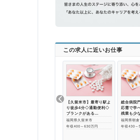
この求人に近いお仕事
【久留米市】最寄り駅よ
総合病院
り徒歩4分◇通勤便利◇
応需で学
ブランクがある…
残業も少
福岡県久留米市
福岡県朝倉
年収400～630万円
年収430～