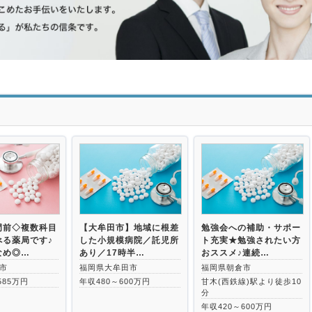
>
門前◇複数科目
【大牟田市】地域に根差
勉強会への補助・サポー
べる薬局です♪
した小規模病院／託児所
ト充実★勉強されたい方
なめ◎…
あり／17時半…
おススメ♪連続…
市
福岡県大牟田市
福岡県朝倉市
585万円
年収480～600万円
甘木(西鉄線)駅より徒歩10
分
年収420～600万円