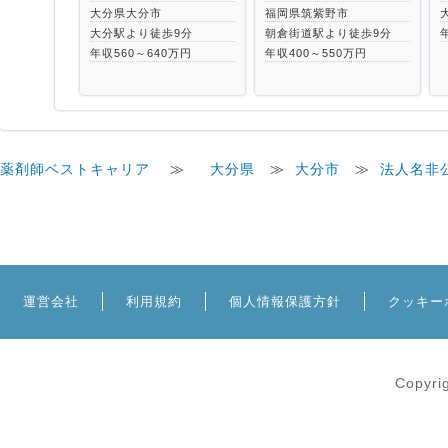
大分県大分市
福岡県筑紫野市
大分駅より徒歩9分
朝倉街道駅より徒歩9分
年収560～640万円
年収400～550万円
薬剤師ベストキャリア
≫
大分県
≫
大分市
≫
法人名非
運営会社
利用規約
個人情報保護方針
クッキー
Copyri