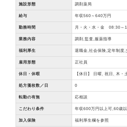
施設形態
調剤薬局
給与
年収560～640万円
勤務時間
月・火・水・金 08:30～17
業務内容
調剤,監査,服薬指導
福利厚生
退職金,社会保険,定年制度
雇用形態
正社員
休日・休暇
【休日】 日曜, 祝日, 木
処方箋枚数／日
0
転勤の有無
応相談
こだわり条件
年収600万円以上可,60歳
加入保険
福利厚生欄を参照