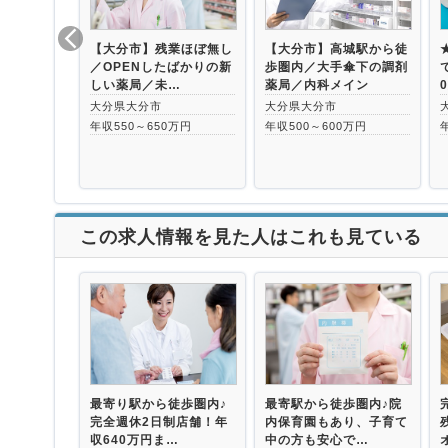
【大分市】残業ほぼ無し
【大分市】高城駅から徒
／OPENしたばかりの新
歩圏内／大手傘下の調剤
しい薬局／未…
薬局／内科メイン
大分県大分市
大分県大分市
年収550～650万円
年収500～600万円
この求人情報を見た人はこれも見ている
最寄り駅から徒歩圏内♪
最寄駅から徒歩圏内♪院
完全週休2日制店舗！年
内保育園もあり、子育て
収640万円ま…
中の方も安心で…