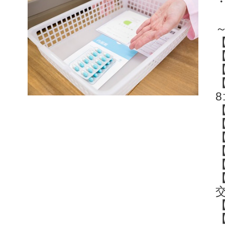
8
【
【