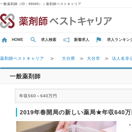
一般薬剤師（ID：88686）｜薬剤師ベストキャリア
HOME
求人検索
新着求人
求人ランキン
薬剤師ベストキャリア
≫
大分県
≫
大分市
≫
法人名非
一般薬剤師
年収560～640万円
2019年春開局の新しい薬局★年収64