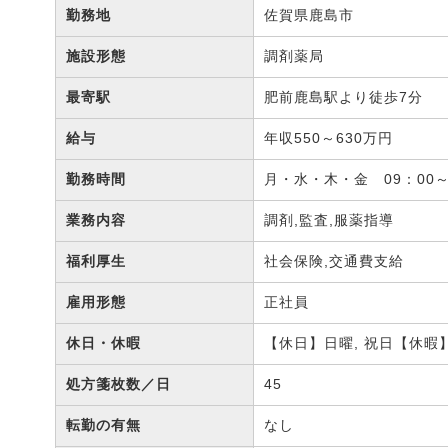
勤務地
佐賀県鹿島市
施設形態
調剤薬局
最寄駅
肥前鹿島駅より徒歩7分
給与
年収550～630万円
勤務時間
月・水・木・金 09：00～1
業務内容
調剤,監査,服薬指導
福利厚生
社会保険,交通費支給
雇用形態
正社員
休日・休暇
【休日】日曜, 祝日【休暇
処方箋枚数／日
45
転勤の有無
なし