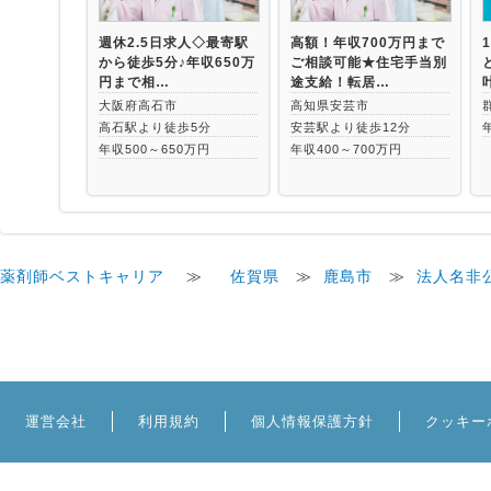
週休2.5日求人◇最寄駅
高額！年収700万円まで
から徒歩5分♪年収650万
ご相談可能★住宅手当別
円まで相…
途支給！転居…
大阪府高石市
高知県安芸市
高石駅より徒歩5分
安芸駅より徒歩12分
年収500～650万円
年収400～700万円
薬剤師ベストキャリア
≫
佐賀県
≫
鹿島市
≫
法人名非
運営会社
利用規約
個人情報保護方針
クッキー