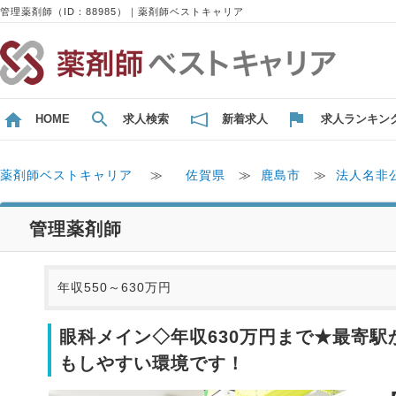
管理薬剤師（ID：88985）｜薬剤師ベストキャリア
HOME
求人検索
新着求人
求人ランキン
薬剤師ベストキャリア
≫
佐賀県
≫
鹿島市
≫
法人名非
管理薬剤師
年収550～630万円
眼科メイン◇年収630万円まで★最寄
もしやすい環境です！