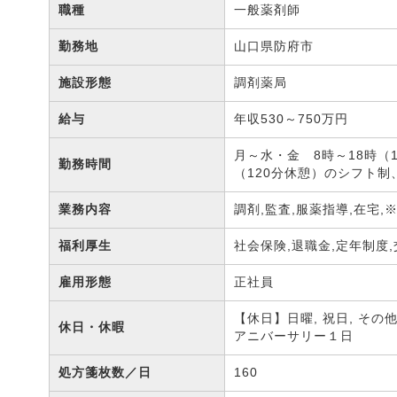
職種
一般薬剤師
勤務地
山口県防府市
施設形態
調剤薬局
給与
年収530～750万円
月～水・金 8時～18時（1
勤務時間
（120分休憩）のシフト制
業務内容
調剤,監査,服薬指導,在宅
福利厚生
社会保険,退職金,定年制度
雇用形態
正社員
【休日】日曜, 祝日, そ
休日・休暇
アニバーサリー１日
処方箋枚数／日
160