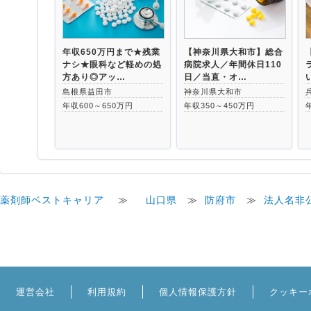
年収650万円まで★残業
【神奈川県大和市】総合
ナシ★眼科など軽めの処
病院求人／年間休日110
方あり◎アッ…
日／当直・オ…
島根県益田市
神奈川県大和市
年収600～650万円
年収350～450万円
薬剤師ベストキャリア
≫
山口県
≫
防府市
≫
法人名非
運営会社
利用規約
個人情報保護方針
クッキー