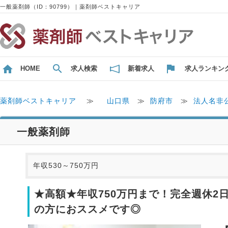
一般薬剤師（ID：90799）｜薬剤師ベストキャリア
HOME
求人検索
新着求人
求人ランキン
薬剤師ベストキャリア
≫
山口県
≫
防府市
≫
法人名非
一般薬剤師
年収530～750万円
★高額★年収750万円まで！完全週休
の方におススメです◎