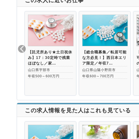
この求人に近いお仕事
【託児所あり★土日祝休
【総合職募集／転居可能
み】17：30定時で残業
な方必見！】西日本エリ
ほぼなし／家…
ア限定／年収7…
山口県宇部市
山口県山陽小野田市
年収500～600万円
年収600～700万円
この求人情報を見た人はこれも見ている