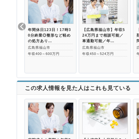
年間休日123日！17時3
【広島県福山市】年収5
0分終業◎整形など軽め
24万円まで相談可能／
の処方あり…
車通勤可能／年…
広島県福山市
広島県福山市
年収400～600万円
年収450～524万円
この求人情報を見た人はこれも見ている