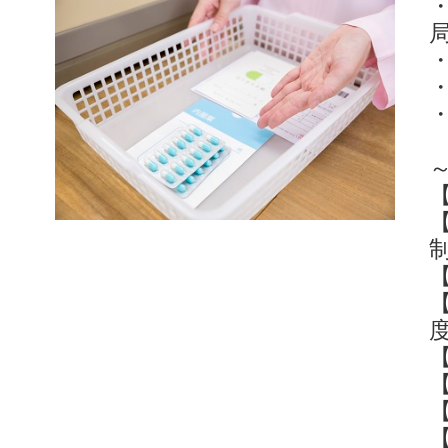
・
【
度