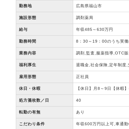
勤務地
広島県福山市
施設形態
調剤薬局
給与
年収485～630万円
勤務時間
8：30～19：00のうち実
業務内容
調剤,監査,服薬指導,OTC
福利厚生
退職金,社会保険,定年制度
雇用形態
正社員
休日・休暇
【休日】月8～9日【休暇】
処方箋枚数／日
40
転勤の有無
あり
こだわり条件
年収600万円以上可,車通勤