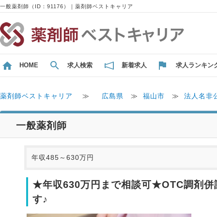
一般薬剤師（ID：91176）｜薬剤師ベストキャリア
HOME
求人検索
新着求人
求人ランキン
薬剤師ベストキャリア
≫
広島県
≫
福山市
≫
法人名非
一般薬剤師
年収485～630万円
★年収630万円まで相談可★OTC調
す♪