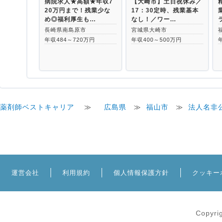
病院求人★高額★年収7
【大崎市】土日祝休み／
20万円まで！残業少な
17：30定時、残業基本
め◎福利厚生も…
なし！／ワー…
長崎県南島原市
宮城県大崎市
年収484～720万円
年収400～500万円
薬剤師ベストキャリア
≫
広島県
≫
福山市
≫
法人名非
運営会社
利用規約
個人情報保護方針
クッキー
Copyri