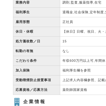
業務内容
調剤,監査,服薬指導,在宅
福利厚生
退職金,社会保険,定年制度
雇用形態
正社員
休日・休暇
【休日】日曜、祝日、火・
処方箋枚数／日
15
転勤の有無
なし
こだわり条件
年収600万円以上可,年間休
加入保険
福利厚生欄を参照
受動喫煙防止措置事項
上記求人内容欄参照、記載
応募資格／応募方法
薬剤師国家資格
企業情報