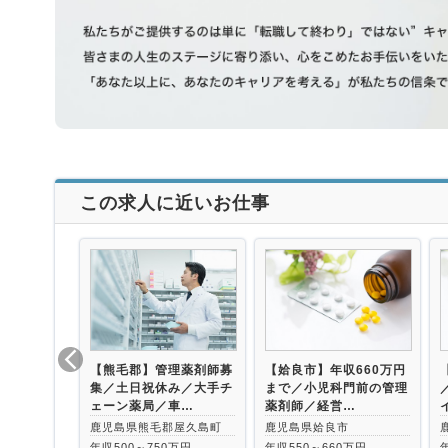
この求人に近いお仕事
【熊毛郡】管理薬剤師募
【姶良市】年収660万円
集／土日祝休み／大手チ
まで／小児科門前の管理
ェーン薬局／車…
薬剤師／経営…
鹿児島県熊毛郡屋久島町
鹿児島県姶良市
年収500～750万円
年収550～660万円