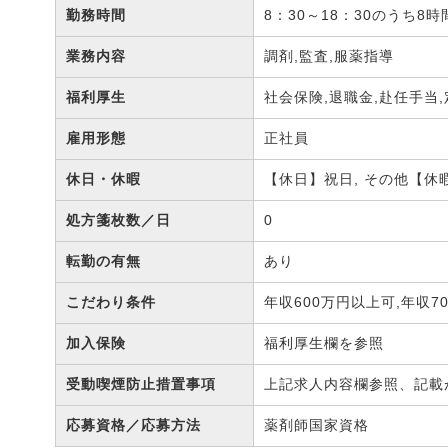
勤務時間
8：30～18：30のうち
業務内容
調剤,監査,服薬指導
福利厚生
社会保険,退職金,赴任手当
雇用形態
正社員
休日・休暇
【休日】祝日, その他【休
処方箋枚数／日
0
転勤の有無
あり
こだわり条件
年収600万円以上可,年収7
加入保険
福利厚生欄を参照
受動喫煙防止措置事項
上記求人内容欄参照、記載
応募資格／応募方法
薬剤師国家資格