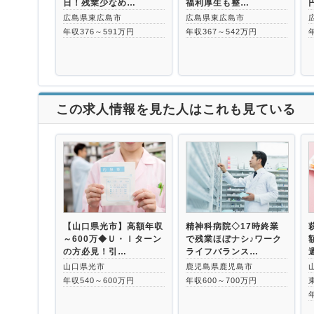
日！残業少なめ…
福利厚生も整…
広島県東広島市
広島県東広島市
年収376～591万円
年収367～542万円
この求人情報を見た人はこれも見ている
【山口県光市】高額年収
精神科病院◇17時終業
～600万◆Ｕ・Ｉターン
で残業ほぼナシ♪ワーク
の方必見！引…
ライフバランス…
山口県光市
鹿児島県鹿児島市
年収540～600万円
年収600～700万円