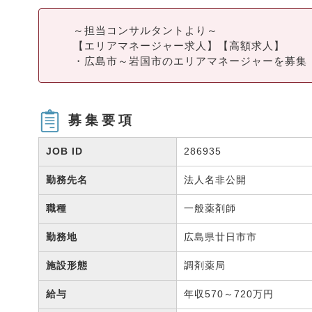
～担当コンサルタントより～
【エリアマネージャー求人】【高額求人】
・広島市～岩国市のエリアマネージャーを募集
募集要項
JOB ID
286935
勤務先名
法人名非公開
職種
一般薬剤師
勤務地
広島県廿日市市
施設形態
調剤薬局
給与
年収570～720万円